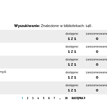
Wyszukiwanie:
Znalezione w bibliotekach: 146 .
dostępne:
zarezerwowane
1 z 1
0
dostępne:
zarezerwowane
1 z 1
0
dostępne:
zarezerwowane
1 z 1
0
emyśl
dostępne:
zarezerwowane
1 z 1
0
dostępne:
zarezerwowane
1 z 1
0
1
2
3
4
5
6
7
…
30
NASTĘPNA