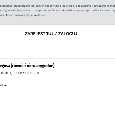
ieczeństwo przetwarzania ich danych osobowych oraz stosuje odpowiednie rozwiązania techno
, by ułatwić korzystanie z naszych serwisów oraz do celów statystycznych.Jeśli nie chcesz, by
aakceptować naszą politykę prywatności.
ZAREJESTRUJ / ZALOGUJ
egusa (również niewiarygodne)
UTENKO, BOHDAN (1931- ). IL.
20 w.