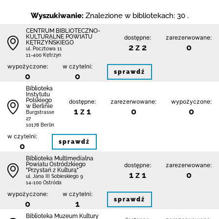
Wyszukiwanie:
Znalezione w bibliotekach: 30 .
CENTRUM BIBLIOTECZNO-
KULTURALNE POWIATU
dostępne:
zarezerwowane:
KĘTRZYŃSKIEGO
2 z 2
0
ul. Pocztowa 11
11-400 Kętrzyn
wypożyczone:
w czytelni:
sprawdź
0
0
Biblioteka
Instytutu
Polskiego
dostępne:
zarezerwowane:
wypożyczone:
w Berlinie
1 z 1
0
0
Burgstrasse
27
10178 Berlin
w czytelni:
sprawdź
0
Biblioteka Multimedialna
Powiatu Ostródzkiego
dostępne:
zarezerwowane:
"Przystań z Kulturą"
1 z 1
0
ul. Jana III Sobieskiego 9
14-100 Ostróda
wypożyczone:
w czytelni:
sprawdź
0
1
Biblioteka Muzeum Kultury