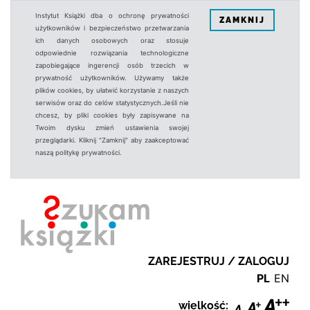
Instytut Książki dba o ochronę prywatności
ZAMKNIJ
użytkowników i bezpieczeństwo przetwarzania
ich danych osobowych oraz stosuje
odpowiednie rozwiązania technologiczne
zapobiegające ingerencji osób trzecich w
prywatność użytkowników. Używamy także
plików cookies, by ułatwić korzystanie z naszych
serwisów oraz do celów statystycznych.Jeśli nie
chcesz, by pliki cookies były zapisywane na
Twoim dysku zmień ustawienia swojej
przeglądarki. Kliknij "Zamknij" aby zaakceptować
naszą politykę prywatności.
ZAREJESTRUJ / ZALOGUJ
PL
EN
wielkość: