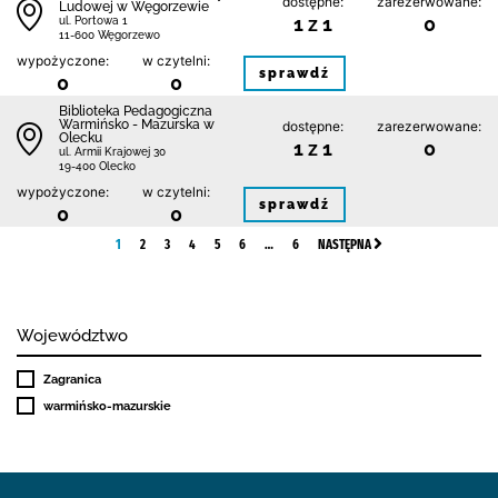
dostępne:
zarezerwowane:
Ludowej w Węgorzewie
1 z 1
0
ul. Portowa 1
11-600 Węgorzewo
wypożyczone:
w czytelni:
sprawdź
0
0
Biblioteka Pedagogiczna
Warmińsko - Mazurska w
dostępne:
zarezerwowane:
Olecku
1 z 1
0
ul. Armii Krajowej 30
19-400 Olecko
wypożyczone:
w czytelni:
sprawdź
0
0
1
2
3
4
5
6
…
6
NASTĘPNA
Województwo
Zagranica
warmińsko-mazurskie