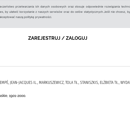
ieczeństwo przetwarzania ich danych osobowych oraz stosuje odpowiednie rozwiązania techno
, by ułatwić korzystanie z naszych serwisów oraz do celów statystycznych.Jeśli nie chcesz, by
aakceptować naszą politykę prywatności.
ZAREJESTRUJ / ZALOGUJ
SEMPÉ, JEAN-JACQUES IL., MARKUSZEWICZ, TOLA TŁ., STANISZKIS, ELŻBIETA TŁ., WY
skie, 1901-2000.