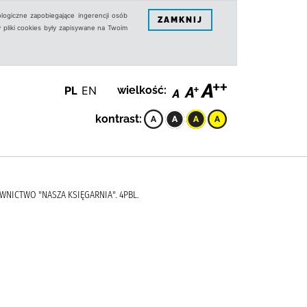
logiczne zapobiegające ingerencji osób
ZAMKNIJ
 pliki cookies były zapisywane na Twoim
PL
EN
wielkość:
kontrast:
DAWNICTWO "NASZA KSIĘGARNIA". 4PBL.