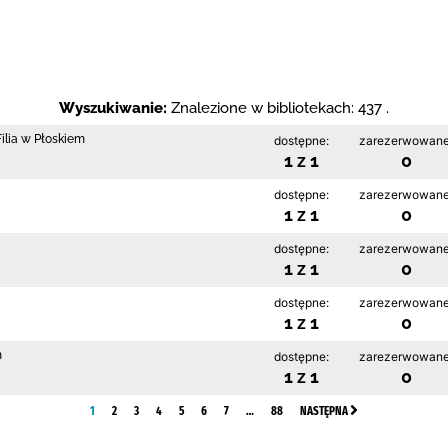
Wyszukiwanie:
Znalezione w bibliotekach: 437 .
ilia w Płoskiem
dostępne:
zarezerwowane
1 z 1
0
dostępne:
zarezerwowane
1 z 1
0
dostępne:
zarezerwowane
1 z 1
0
dostępne:
zarezerwowane
1 z 1
0
h
dostępne:
zarezerwowane
1 z 1
0
1
2
3
4
5
6
7
…
88
NASTĘPNA