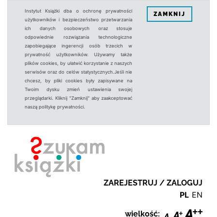
Instytut Książki dba o ochronę prywatności
ZAMKNIJ
użytkowników i bezpieczeństwo przetwarzania
ich danych osobowych oraz stosuje
odpowiednie rozwiązania technologiczne
zapobiegające ingerencji osób trzecich w
prywatność użytkowników. Używamy także
plików cookies, by ułatwić korzystanie z naszych
serwisów oraz do celów statystycznych.Jeśli nie
chcesz, by pliki cookies były zapisywane na
Twoim dysku zmień ustawienia swojej
przeglądarki. Kliknij "Zamknij" aby zaakceptować
naszą politykę prywatności.
ZAREJESTRUJ / ZALOGUJ
PL
EN
wielkość: