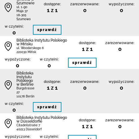
Szumowie
dostępne:
zarezerwowane:
wypożyczone:
ul. 1-go
1 z 1
0
0
Maja 37
18-305
Szumowo
w czytelni:
sprawdź
0
Biblioteka Instytutu Polskiego
dostępne:
zarezerwowane:
w Mińsku
1 z 1
0
ul. Woodarskogo 6
220030 Mińsk
wypożyczone:
w czytelni:
sprawdź
0
0
Biblioteka
Instytutu
Polskiego
dostępne:
zarezerwowane:
wypożyczone:
w Berlinie
1 z 1
0
0
Burgstrasse
27
10178 Berlin
w czytelni:
sprawdź
0
Biblioteka Instytutu Polskiego
dostępne:
zarezerwowane:
w Düsseldorfie
1 z 1
0
Citadellstraße 7
40213 Düsseldorf
wypożyczone:
w czytelni: