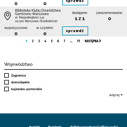
sprawdź
0
0
Biblioteka Klubu Dowództwa
dostępne:
zarezerwowane:
Garnizonu Warszawa
1 z 1
0
al. Niepodległości 141
02-570 Warszawa (Śródmieście)
wypożyczone:
w czytelni:
sprawdź
0
0
1
2
3
4
5
6
7
…
11
NASTĘPNA
Województwo
Zagranica
dolnośląskie
kujawsko-pomorskie
więcej