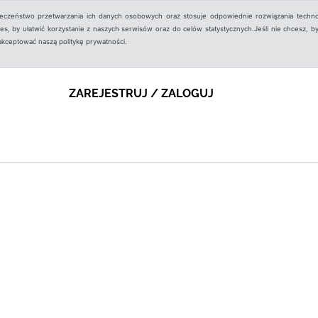
ieczeństwo przetwarzania ich danych osobowych oraz stosuje odpowiednie rozwiązania techno
, by ułatwić korzystanie z naszych serwisów oraz do celów statystycznych.Jeśli nie chcesz, by
aakceptować naszą politykę prywatności.
ZAREJESTRUJ / ZALOGUJ