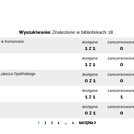
Wyszukiwanie:
Znalezione w bibliotekach: 18 .
go w Komorowie
dostępne:
zarezerwowane
1 z 1
0
dostępne:
zarezerwowane
1 z 1
0
 Łukasza Opalińskiego
dostępne:
zarezerwowane
0 z 1
0
dostępne:
zarezerwowane
1 z 1
1
dostępne:
zarezerwowane
0 z 1
0
1
2
3
4
…
4
NASTĘPNA