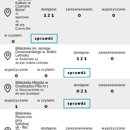
Kultury w
Czarnym
dostępne:
zarezerwowane:
wypożyczone:
Borze
1 z 1
0
0
ul.
Sportowa
43
58-379
Czarny Bór
w czytelni:
sprawdź
0
Biblioteka im. Jerzego
Drewnowskiego w Jedlni-
dostępne:
zarezerwowane:
Letnisku
1 z 1
0
ul. Radomska 43
26-630 Jedlnia-Letnisko
wypożyczone:
w czytelni:
sprawdź
0
0
Biblioteka Miejska w
dostępne:
zarezerwowane:
Grudziądzu Filia nr 1
0 z 1
0
ul. Nauczycielska 10
86-300 Grudziądz
wypożyczone:
w czytelni:
sprawdź
1
0
Biblioteka
Piaseczno
przy
Szkolnej
18 - filia
dostępne:
zarezerwowane:
wypożyczone: