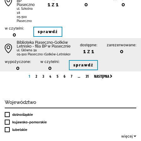
BP
1 z 1
0
0
Piaseczno
ul. Szkolna
18
05-500
Piaseczno
w czytelni:
sprawdź
0
Biblioteka Piaseczno-Gołków
dostępne:
zarezerwowane:
Letnisko - filia BP w Piasecznie
1 z 1
0
ul. Główna 5a
05-500 Piaseczno (Gołków-Letnisko)
wypożyczone:
w czytelni:
sprawdź
0
0
1
2
3
4
5
6
7
…
31
NASTĘPNA
Województwo
dolnośląskie
kujawsko-pomorskie
lubelskie
więcej