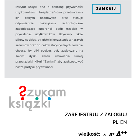
Instytut Książki dba o ochronę prywatności
ZAMKNIJ
użytkowników i bezpieczeństwo przetwarzania
ich danych osobowych oraz stosuje
odpowiednie rozwiązania technologiczne
zapobiegające ingerencji osób trzecich w
prywatność użytkowników. Używamy także
plików cookies, by ułatwić korzystanie z naszych
serwisów oraz do celów statystycznych.Jeśli nie
chcesz, by pliki cookies były zapisywane na
Twoim dysku zmień ustawienia swojej
przeglądarki. Kliknij "Zamknij" aby zaakceptować
naszą politykę prywatności.
ZAREJESTRUJ / ZALOGUJ
PL
EN
wielkość: