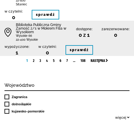
22-400
Sitaniec
w czytelni:
sprawdź
0
Biblio­teka Publiczna Gminy
Zamość z/s w Mokrem Filia w
dostępne:
zarezerwowane:
Wysokiem
0 z 1
0
Wysokie 66
22-400 Wysokie
wypożyczone:
w czytelni:
sprawdź
1
0
1
2
3
4
5
6
7
…
108
NASTĘPNA
Województwo
Zagranica
dolnośląskie
kujawsko-pomorskie
więcej