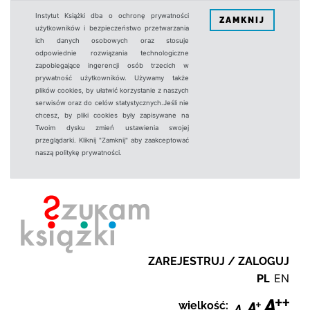
Instytut Książki dba o ochronę prywatności
ZAMKNIJ
użytkowników i bezpieczeństwo przetwarzania
ich danych osobowych oraz stosuje
odpowiednie rozwiązania technologiczne
zapobiegające ingerencji osób trzecich w
prywatność użytkowników. Używamy także
plików cookies, by ułatwić korzystanie z naszych
serwisów oraz do celów statystycznych.Jeśli nie
chcesz, by pliki cookies były zapisywane na
Twoim dysku zmień ustawienia swojej
przeglądarki. Kliknij "Zamknij" aby zaakceptować
naszą politykę prywatności.
ZAREJESTRUJ / ZALOGUJ
PL
EN
wielkość: