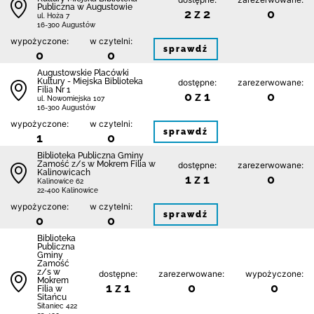
Publiczna w Augustowie
2 z 2
0
ul. Hoża 7
16-300 Augustów
wypożyczone:
w czytelni:
sprawdź
0
0
Augustowskie Placówki
Kultury - Miejska Biblioteka
dostępne:
zarezerwowane:
Filia Nr 1
0 z 1
0
ul. Nowomiejska 107
16-300 Augustów
wypożyczone:
w czytelni:
sprawdź
1
0
Biblio­teka Publiczna Gminy
Zamość z/s w Mokrem Filia w
dostępne:
zarezerwowane:
Kalinowicach
1 z 1
0
Kalinowice 62
22-400 Kalinowice
wypożyczone:
w czytelni:
sprawdź
0
0
Biblio­teka
Publiczna
Gminy
Zamość
z/s w
dostępne:
zarezerwowane:
wypożyczone:
Mokrem
1 z 1
0
0
Filia w
Sitańcu
Sitaniec 422