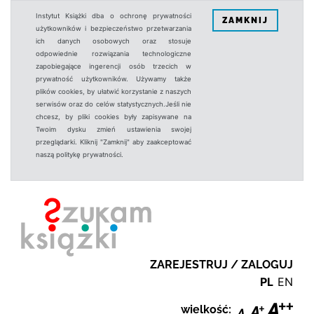
Instytut Książki dba o ochronę prywatności
ZAMKNIJ
użytkowników i bezpieczeństwo przetwarzania
ich danych osobowych oraz stosuje
odpowiednie rozwiązania technologiczne
zapobiegające ingerencji osób trzecich w
prywatność użytkowników. Używamy także
plików cookies, by ułatwić korzystanie z naszych
serwisów oraz do celów statystycznych.Jeśli nie
chcesz, by pliki cookies były zapisywane na
Twoim dysku zmień ustawienia swojej
przeglądarki. Kliknij "Zamknij" aby zaakceptować
naszą politykę prywatności.
ZAREJESTRUJ / ZALOGUJ
PL
EN
wielkość: