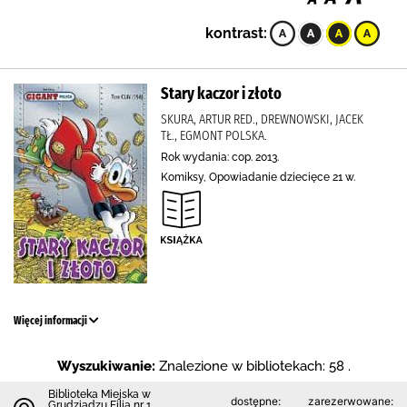
kontrast:
Stary kaczor i złoto
SKURA, ARTUR RED., DREWNOWSKI, JACEK
TŁ., EGMONT POLSKA.
Rok wydania: cop. 2013.
Komiksy, Opowiadanie dziecięce 21 w.
Więcej informacji
Wyszukiwanie:
Znalezione w bibliotekach: 58 .
Biblioteka Miejska w
dostępne:
zarezerwowane:
Grudziądzu Filia nr 1