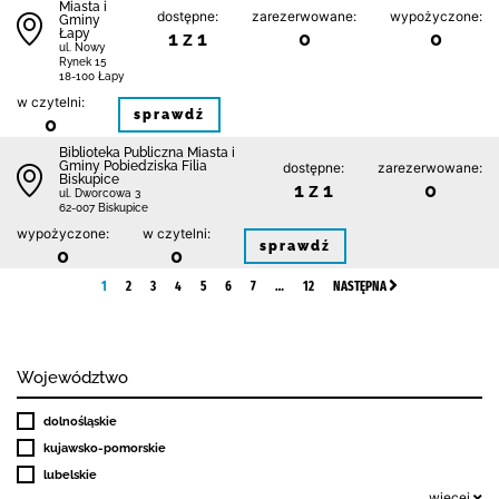
Miasta i
dostępne:
zarezerwowane:
wypożyczone:
Gminy
Łapy
1 z 1
0
0
ul. Nowy
Rynek 15
18-100 Łapy
w czytelni:
sprawdź
0
Biblioteka Publiczna Miasta i
Gminy Pobiedziska Filia
dostępne:
zarezerwowane:
Biskupice
1 z 1
0
ul. Dworcowa 3
62-007 Biskupice
wypożyczone:
w czytelni:
sprawdź
0
0
1
2
3
4
5
6
7
…
12
NASTĘPNA
Województwo
dolnośląskie
kujawsko-pomorskie
lubelskie
więcej