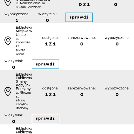
0 z 1
0
ul. Nauczycielska 10
86-300 Grudziądz
wypożyczone:
w czytelni:
sprawdź
1
0
Biblioteka
Miejska w
Ustce
dostępne:
zarezerwowane:
wypożyczone:
ul.
1 z 1
0
0
Kopernika
22
76-270
Ustka
w czytelni:
sprawdź
0
Biblioteka
Publiczna
Gminy
Kobylin-
dostępne:
zarezerwowane:
wypożyczone:
Borzymy
1 z 1
0
0
ul. Główna
11
18-204
Kobylin-
Borzymy
w czytelni:
sprawdź
0
Biblioteka
Publiczna