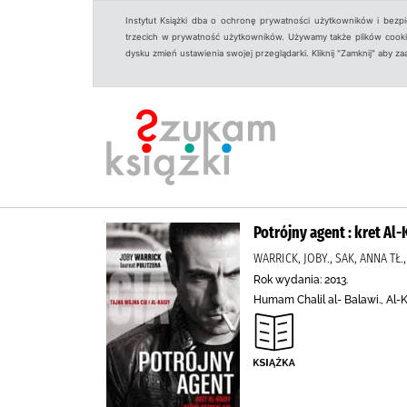
Instytut Książki dba o ochronę prywatności użytkowników i bezp
trzecich w prywatność użytkowników. Używamy także plików cookies
dysku zmień ustawienia swojej przeglądarki. Kliknij "Zamknij" aby z
Potrójny agent : kret Al-
WARRICK, JOBY., SAK, ANNA T
Rok wydania: 2013.
Humam Chalil al- Balawi., Al-