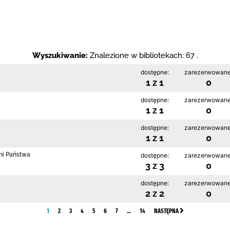
Wyszukiwanie:
Znalezione w bibliotekach: 67 .
dostępne:
zarezerwowane
1 z 1
0
dostępne:
zarezerwowane
1 z 1
0
dostępne:
zarezerwowane
1 z 1
0
mi Państwa
dostępne:
zarezerwowane
3 z 3
0
dostępne:
zarezerwowane
2 z 2
0
1
2
3
4
5
6
7
…
14
NASTĘPNA