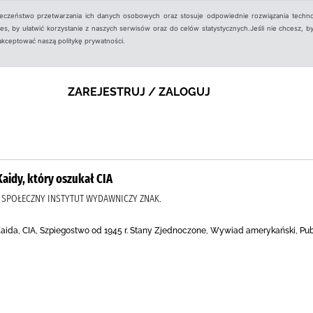
ieczeństwo przetwarzania ich danych osobowych oraz stosuje odpowiednie rozwiązania techno
, by ułatwić korzystanie z naszych serwisów oraz do celów statystycznych.Jeśli nie chcesz, by
aakceptować naszą politykę prywatności.
ZAREJESTRUJ / ZALOGUJ
Kaidy, który oszukał CIA
Ł., SPOŁECZNY INSTYTUT WYDAWNICZY ZNAK.
Kaida, CIA, Szpiegostwo od 1945 r. Stany Zjednoczone, Wywiad amerykański, Pu