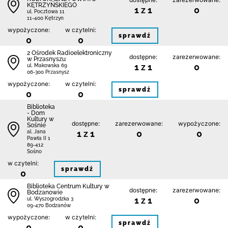
KĘTRZYŃSKIEGO
1 z 1
0
ul. Pocztowa 11
11-400 Kętrzyn
wypożyczone:
w czytelni:
sprawdź
0
0
2 Ośrodek Radioelektroniczny
dostępne:
zarezerwowane:
w Przasnyszu
1 z 1
0
ul. Makowska 69
06-300 Przasnysz
wypożyczone:
w czytelni:
sprawdź
0
0
Biblioteka
- Dom
Kultury w
dostępne:
zarezerwowane:
wypożyczone:
Sośnie
1 z 1
0
0
al. Jana
Pawła II 1
89-412
Sośno
w czytelni:
sprawdź
0
Biblioteka Centrum Kultury w
dostępne:
zarezerwowane:
Bodzanowie
1 z 1
0
ul. Wyszogrodzka 3
09-470 Bodzanów
wypożyczone:
w czytelni:
sprawdź
0
0