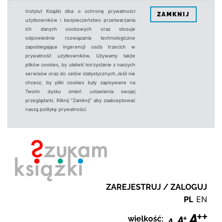
Instytut Książki dba o ochronę prywatności
ZAMKNIJ
użytkowników i bezpieczeństwo przetwarzania
ich danych osobowych oraz stosuje
odpowiednie rozwiązania technologiczne
zapobiegające ingerencji osób trzecich w
prywatność użytkowników. Używamy także
plików cookies, by ułatwić korzystanie z naszych
serwisów oraz do celów statystycznych.Jeśli nie
chcesz, by pliki cookies były zapisywane na
Twoim dysku zmień ustawienia swojej
przeglądarki. Kliknij "Zamknij" aby zaakceptować
naszą politykę prywatności.
ZAREJESTRUJ / ZALOGUJ
PL
EN
wielkość: