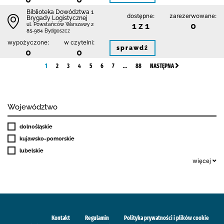
Biblioteka Dowództwa 1
dostępne:
zarezerwowane:
Brygady Logistycznej
1 z 1
0
ul. Powstańców Warszawy 2
85-984 Bydgoszcz
wypożyczone:
w czytelni:
sprawdź
0
0
1
2
3
4
5
6
7
…
88
NASTĘPNA
Województwo
dolnośląskie
kujawsko-pomorskie
lubelskie
więcej
Kontakt
Regulamin
Polityka prywatności i plików cookie