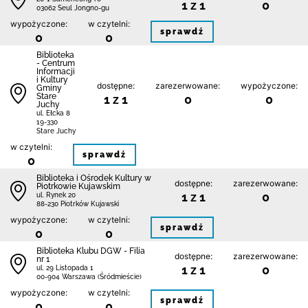
1 z 1
0
03062 Seul Jongno-gu
wypożyczone:
w czytelni:
sprawdź
0
0
Biblioteka
- Centrum
Informacji
i Kultury
dostępne:
zarezerwowane:
wypożyczone:
Gminy
Stare
1 z 1
0
0
Juchy
ul. Ełcka 8
19-330
Stare Juchy
w czytelni:
sprawdź
0
Biblioteka i Ośrodek Kultury w
dostępne:
zarezerwowane:
Piotrkowie Kujawskim
1 z 1
0
ul. Rynek 20
88-230 Piotrków Kujawski
wypożyczone:
w czytelni:
sprawdź
0
0
Biblioteka Klubu DGW - Filia
dostępne:
zarezerwowane:
nr 1
1 z 1
0
ul. 29 Listopada 1
00-904 Warszawa (Śródmieście)
wypożyczone:
w czytelni:
sprawdź
0
0