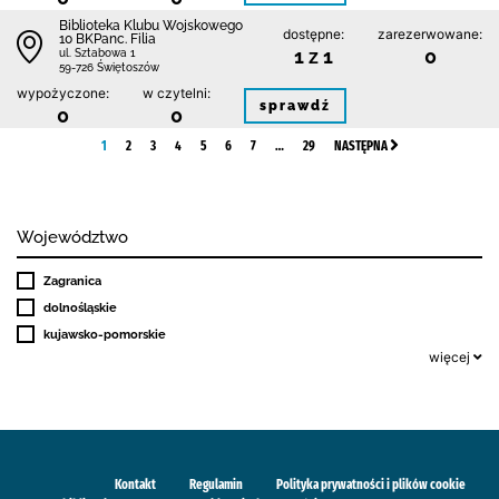
Biblioteka Klubu Wojskowego
dostępne:
zarezerwowane:
10 BKPanc. Filia
1 z 1
0
ul. Sztabowa 1
59-726 Świętoszów
wypożyczone:
w czytelni:
sprawdź
0
0
1
2
3
4
5
6
7
…
29
NASTĘPNA
Województwo
Zagranica
dolnośląskie
kujawsko-pomorskie
więcej
Kontakt
Regulamin
Polityka prywatności i plików cookie