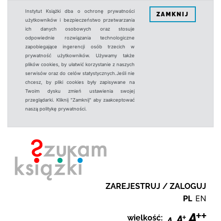
Instytut Książki dba o ochronę prywatności
ZAMKNIJ
użytkowników i bezpieczeństwo przetwarzania
ich danych osobowych oraz stosuje
odpowiednie rozwiązania technologiczne
zapobiegające ingerencji osób trzecich w
prywatność użytkowników. Używamy także
plików cookies, by ułatwić korzystanie z naszych
serwisów oraz do celów statystycznych.Jeśli nie
chcesz, by pliki cookies były zapisywane na
Twoim dysku zmień ustawienia swojej
przeglądarki. Kliknij "Zamknij" aby zaakceptować
naszą politykę prywatności.
ZAREJESTRUJ / ZALOGUJ
PL
EN
wielkość: