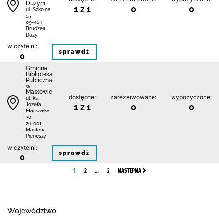
Dużym
1 z 1
0
0
ul. Szkolna
15
09-414
Brudzeń
Duży
w czytelni:
sprawdź
0
Gminna
Biblioteka
Publiczna
w
Masłowie
dostępne:
zarezerwowane:
wypożyczone:
ul. ks.
1 z 1
0
0
Józefa
Marszałka
30
26-001
Masłów
Pierwszy
w czytelni:
sprawdź
0
1
2
…
2
NASTĘPNA
Województwo