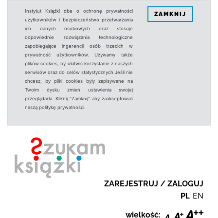
Instytut Książki dba o ochronę prywatności
ZAMKNIJ
użytkowników i bezpieczeństwo przetwarzania
ich danych osobowych oraz stosuje
odpowiednie rozwiązania technologiczne
zapobiegające ingerencji osób trzecich w
prywatność użytkowników. Używamy także
plików cookies, by ułatwić korzystanie z naszych
serwisów oraz do celów statystycznych.Jeśli nie
chcesz, by pliki cookies były zapisywane na
Twoim dysku zmień ustawienia swojej
przeglądarki. Kliknij "Zamknij" aby zaakceptować
naszą politykę prywatności.
ZAREJESTRUJ / ZALOGUJ
PL
EN
wielkość: