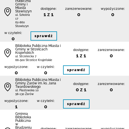
Publiczna
Gminy i
Miasta
dostępne:
zarezerwowane:
wypożyczone:
Stawiszyn
1 z 1
0
0
ul. Szkolna
17
62-860
Stawiszyn
w czytelni:
sprawdź
0
Biblioteka Publiczna Miasta i
Gminy w Strzelcach
dostępne:
zarezerwowane:
Krajeńskich
1 z 1
0
ul. Strzelecka 7
66-500 Strzelce Krajeńskie
wypożyczone:
w czytelni:
sprawdź
0
0
Biblioteka Publiczna Miasta i
Gminy Żarów im. ks. Jana
dostępne:
zarezerwowane:
Twardowskiego
0 z 1
0
ul. Piastowska 10
58-130 Żarów
wypożyczone:
w czytelni:
sprawdź
1
0
Gminna
Biblioteka
Publiczna
w
Brudzeniu
dostępne:
zarezerwowane:
wypożyczone: