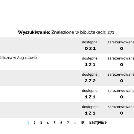
Wyszukiwanie:
Znalezione w bibliotekach: 271 .
dostępne:
zarezerwowane
0 z 1
0
ubliczna w Augustowie
dostępne:
zarezerwowane
1 z 1
0
dostępne:
zarezerwowane
2 z 2
0
dostępne:
zarezerwowane
1 z 1
0
dostępne:
zarezerwowane
1 z 1
0
1
2
3
4
5
6
7
…
55
NASTĘPNA