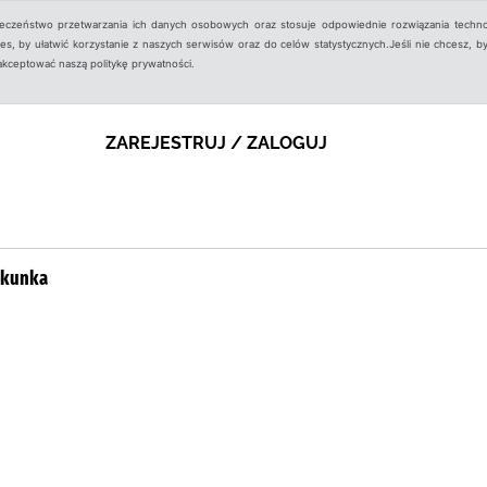
ieczeństwo przetwarzania ich danych osobowych oraz stosuje odpowiednie rozwiązania techno
, by ułatwić korzystanie z naszych serwisów oraz do celów statystycznych.Jeśli nie chcesz, by
aakceptować naszą politykę prywatności.
ZAREJESTRUJ / ZALOGUJ
ekunka