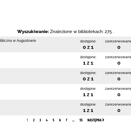
Wyszukiwanie:
Znalezione w bibliotekach: 275 .
ubliczna w Augustowie
dostępne:
zarezerwowane
0 z 1
0
dostępne:
zarezerwowane
1 z 1
0
dostępne:
zarezerwowane
0 z 1
0
dostępne:
zarezerwowane
1 z 1
0
dostępne:
zarezerwowane
1 z 1
0
1
2
3
4
5
6
7
…
55
NASTĘPNA