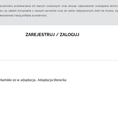
ieczeństwo przetwarzania ich danych osobowych oraz stosuje odpowiednie rozwiązania techno
, by ułatwić korzystanie z naszych serwisów oraz do celów statystycznych.Jeśli nie chcesz, by
aakceptować naszą politykę prywatności.
ZAREJESTRUJ / ZALOGUJ
ańskie 20 w. adaptacja., Adaptacja literacka