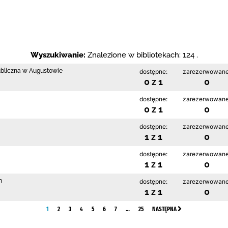
Wyszukiwanie:
Znalezione w bibliotekach: 124 .
ubliczna w Augustowie
dostępne:
zarezerwowane
0 z 1
0
dostępne:
zarezerwowane
0 z 1
0
dostępne:
zarezerwowane
1 z 1
0
dostępne:
zarezerwowane
1 z 1
0
m
dostępne:
zarezerwowane
1 z 1
0
1
2
3
4
5
6
7
…
25
NASTĘPNA