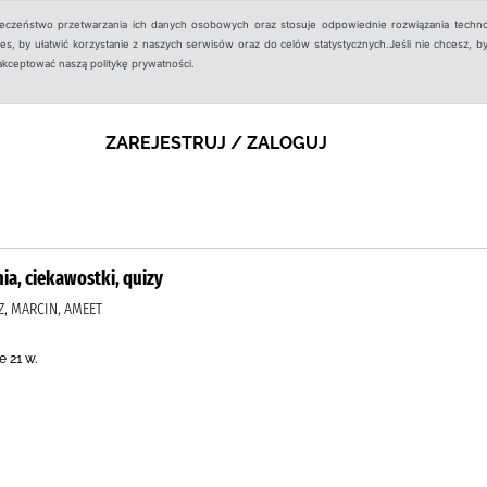
ieczeństwo przetwarzania ich danych osobowych oraz stosuje odpowiednie rozwiązania techno
, by ułatwić korzystanie z naszych serwisów oraz do celów statystycznych.Jeśli nie chcesz, by
aakceptować naszą politykę prywatności.
ZAREJESTRUJ / ZALOGUJ
a, ciekawostki, quizy
SZ, MARCIN, AMEET
 21 w.