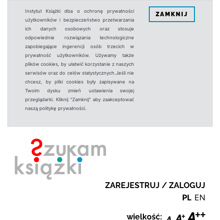
Instytut Książki dba o ochronę prywatności
ZAMKNIJ
użytkowników i bezpieczeństwo przetwarzania
ich danych osobowych oraz stosuje
odpowiednie rozwiązania technologiczne
zapobiegające ingerencji osób trzecich w
prywatność użytkowników. Używamy także
plików cookies, by ułatwić korzystanie z naszych
serwisów oraz do celów statystycznych.Jeśli nie
chcesz, by pliki cookies były zapisywane na
Twoim dysku zmień ustawienia swojej
przeglądarki. Kliknij "Zamknij" aby zaakceptować
naszą politykę prywatności.
ZAREJESTRUJ / ZALOGUJ
PL
EN
wielkość: