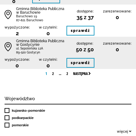
0
Gminna Biblioteka Publiczna
dostępne:
zarezerwowane:
w Baruchowie
35 z 37
0
Baruchowo 19
87-821 Baruchowo
wypożyczone:
w czytelni:
sprawdź
2
0
Gminna Biblioteka Publiczna
dostępne:
zarezerwowane:
w Gostycynie
50 z 50
0
ul. Sępoleńska 12A
89-520 Gostycyn
wypożyczone:
w czytelni:
sprawdź
0
0
1
2
…
2
NASTĘPNA
Województwo
kujawsko-pomorskie
podkarpackie
pomorskie
więcej