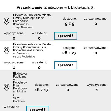
Wyszukiwanie:
Znalezione w bibliotekach: 6 .
Biblioteka Publiczna Miasta i
Gminy Mikołajki filia w
dostępne:
zarezerwowane:
Baranowie
9 z 9
0
Baranowo 13
11-731 Baranowo
wypożyczone:
w czytelni:
sprawdź
0
0
Biblioteka Publiczna Miasta i
Gminy Pobiedziska Filia
dostępne:
zarezerwowane:
Pobiedziska-Letnisko
26 z 27
0
ul. Gajowa 22
62-010 Pobiedziska
wypożyczone:
w czytelni:
sprawdź
1
0
Biblioteka
Publiczna
w
Kobylnicy
dostępne:
zarezerwowane:
wypożyczone:
Filia
Kwakowo
16 z 17
0
1
ul. Szkolna
1
76-251
Kwakowo
w czytelni:
sprawdź