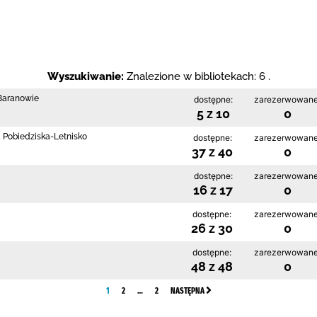
Wyszukiwanie:
Znalezione w bibliotekach: 6 .
 Baranowie
dostępne:
zarezerwowane
5 z 10
0
a Pobiedziska-Letnisko
dostępne:
zarezerwowane
37 z 40
0
dostępne:
zarezerwowane
16 z 17
0
dostępne:
zarezerwowane
26 z 30
0
dostępne:
zarezerwowane
48 z 48
0
1
2
…
2
NASTĘPNA