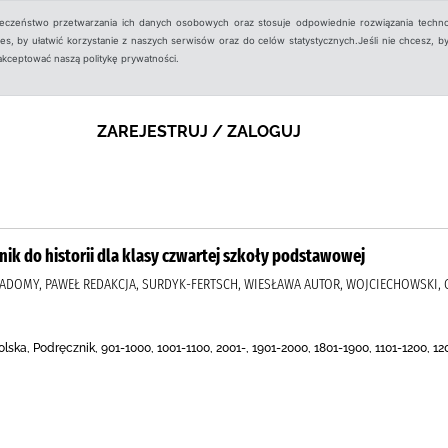
ieczeństwo przetwarzania ich danych osobowych oraz stosuje odpowiednie rozwiązania techno
, by ułatwić korzystanie z naszych serwisów oraz do celów statystycznych.Jeśli nie chcesz, by
aakceptować naszą politykę prywatności.
ZAREJESTRUJ / ZALOGUJ
znik do historii dla klasy czwartej szkoły podstawowej
ADOMY, PAWEŁ REDAKCJA, SURDYK-FERTSCH, WIESŁAWA AUTOR, WOJCIECHOWSKI, G
olska, Podręcznik, 901-1000, 1001-1100, 2001-, 1901-2000, 1801-1900, 1101-1200, 12