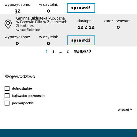
wypożyczone:
w czytelni:
sprawdź
32
0
Gminna Biblioteka Publiczna
dostępne:
zarezerwowane:
w Borowie Filia w Zielenicach
12 z 12
0
Zielenice 26
57-160 Zielenice
wypożyczone:
w czytelni:
sprawdź
0
0
1
2
…
2
NASTĘPNA
Województwo
dolnośląskie
kujawsko-pomorskie
podkarpackie
więcej