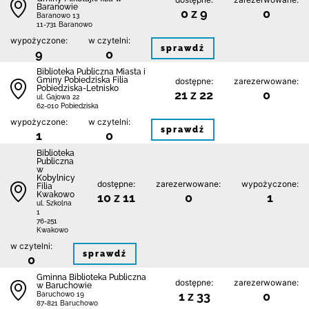
Baranowie
0 z 9
0
Baranowo 13
11-731 Baranowo
wypożyczone:
w czytelni:
sprawdź
9
0
Biblioteka Publiczna Miasta i
Gminy Pobiedziska Filia
dostępne:
zarezerwowane:
Pobiedziska-Letnisko
21 z 22
0
ul. Gajowa 22
62-010 Pobiedziska
wypożyczone:
w czytelni:
sprawdź
1
0
Biblioteka
Publiczna
w
Kobylnicy
dostępne:
zarezerwowane:
wypożyczone:
Filia
Kwakowo
10 z 11
0
1
ul. Szkolna
1
76-251
Kwakowo
w czytelni:
sprawdź
0
Gminna Biblioteka Publiczna
dostępne:
zarezerwowane:
w Baruchowie
1 z 33
0
Baruchowo 19
87-821 Baruchowo