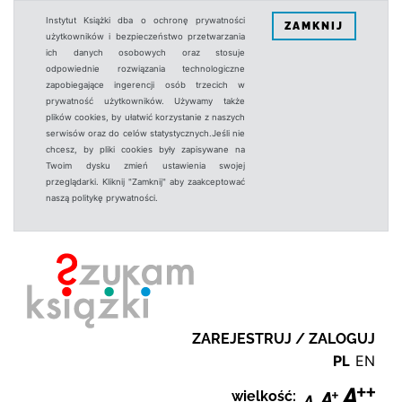
Instytut Książki dba o ochronę prywatności
ZAMKNIJ
użytkowników i bezpieczeństwo przetwarzania
ich danych osobowych oraz stosuje
odpowiednie rozwiązania technologiczne
zapobiegające ingerencji osób trzecich w
prywatność użytkowników. Używamy także
plików cookies, by ułatwić korzystanie z naszych
serwisów oraz do celów statystycznych.Jeśli nie
chcesz, by pliki cookies były zapisywane na
Twoim dysku zmień ustawienia swojej
przeglądarki. Kliknij "Zamknij" aby zaakceptować
naszą politykę prywatności.
ZAREJESTRUJ / ZALOGUJ
PL
EN
wielkość: