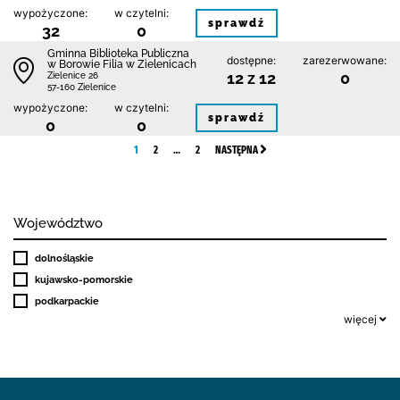
wypożyczone:
w czytelni:
sprawdź
32
0
Gminna Biblioteka Publiczna
dostępne:
zarezerwowane:
w Borowie Filia w Zielenicach
12 z 12
0
Zielenice 26
57-160 Zielenice
wypożyczone:
w czytelni:
sprawdź
0
0
1
2
…
2
NASTĘPNA
Województwo
dolnośląskie
kujawsko-pomorskie
podkarpackie
więcej