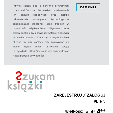
Instytut Książki dba o ochronę prywatności
ZAMKNIJ
użytkowników i bezpieczeństwo przetwarzania
ich danych osobowych oraz stosuje
odpowiednie rozwiązania technologiczne
zapobiegające ingerencji osób trzecich w
prywatność użytkowników. Używamy także
plików cookies, by ułatwić korzystanie z naszych
serwisów oraz do celów statystycznych.Jeśli nie
chcesz, by pliki cookies były zapisywane na
Twoim dysku zmień ustawienia swojej
przeglądarki. Kliknij "Zamknij" aby zaakceptować
naszą politykę prywatności.
ZAREJESTRUJ / ZALOGUJ
PL
EN
wielkość: