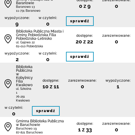
Baranowie
0 z 9
0
Baranowo 13
11-731 Baranowo
wypożyczone:
w czytelni:
sprawdź
9
0
Biblioteka Publiczna Miasta i
Gminy Pobiedziska Filia
dostępne:
zarezerwowane:
Pobiedziska-Letnisko
20 z 22
0
ul. Gajowa 22
62-010 Pobiedziska
wypożyczone:
w czytelni:
sprawdź
2
0
Biblioteka
Publiczna
w
Kobylnicy
dostępne:
zarezerwowane:
wypożyczone:
Filia
Kwakowo
10 z 11
0
1
ul. Szkolna
1
76-251
Kwakowo
w czytelni:
sprawdź
0
Gminna Biblioteka Publiczna
dostępne:
zarezerwowane:
w Baruchowie
1 z 33
0
Baruchowo 19
87-821 Baruchowo