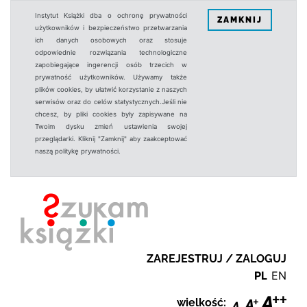
Instytut Książki dba o ochronę prywatności
ZAMKNIJ
użytkowników i bezpieczeństwo przetwarzania
ich danych osobowych oraz stosuje
odpowiednie rozwiązania technologiczne
zapobiegające ingerencji osób trzecich w
prywatność użytkowników. Używamy także
plików cookies, by ułatwić korzystanie z naszych
serwisów oraz do celów statystycznych.Jeśli nie
chcesz, by pliki cookies były zapisywane na
Twoim dysku zmień ustawienia swojej
przeglądarki. Kliknij "Zamknij" aby zaakceptować
naszą politykę prywatności.
ZAREJESTRUJ / ZALOGUJ
PL
EN
wielkość: