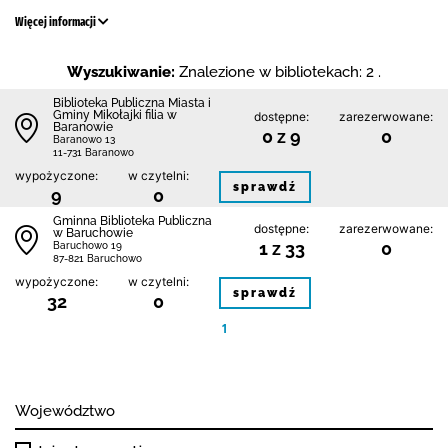
Więcej informacji
Wyszukiwanie:
Znalezione w bibliotekach: 2 .
Biblioteka Publiczna Miasta i
Gminy Mikołajki filia w
dostępne:
zarezerwowane:
Baranowie
0 z 9
0
Baranowo 13
11-731 Baranowo
wypożyczone:
w czytelni:
sprawdź
9
0
Gminna Biblioteka Publiczna
dostępne:
zarezerwowane:
w Baruchowie
1 z 33
0
Baruchowo 19
87-821 Baruchowo
wypożyczone:
w czytelni:
sprawdź
32
0
1
Województwo