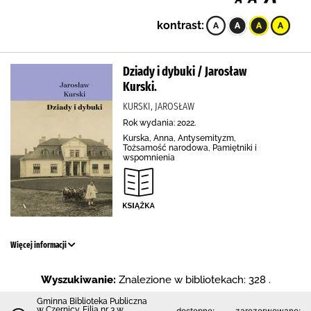
kontrast:
Dziady i dybuki / Jarosław
Kurski.
KURSKI, JAROSŁAW
Rok wydania: 2022.
Kurska, Anna, Antysemityzm,
Tożsamość narodowa, Pamiętniki i
wspomnienia
Więcej informacji
Wyszukiwanie:
Znalezione w bibliotekach: 328 .
Gminna Biblioteka Publiczna
w Czernicy. Filia nr 3 w
dostępne:
zarezerwowane: