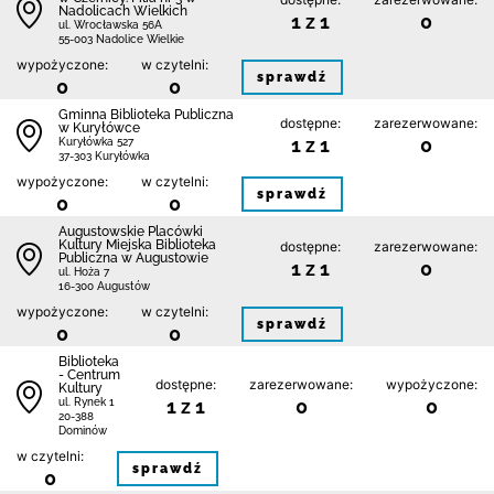
Nadolicach Wielkich
1 z 1
0
ul. Wrocławska 56A
55-003 Nadolice Wielkie
wypożyczone:
w czytelni:
sprawdź
0
0
Gminna Biblioteka Publiczna
dostępne:
zarezerwowane:
w Kuryłówce
1 z 1
0
Kuryłówka 527
37-303 Kuryłówka
wypożyczone:
w czytelni:
sprawdź
0
0
Augustowskie Placówki
Kultury Miejska Biblioteka
dostępne:
zarezerwowane:
Publiczna w Augustowie
1 z 1
0
ul. Hoża 7
16-300 Augustów
wypożyczone:
w czytelni:
sprawdź
0
0
Biblioteka
- Centrum
dostępne:
zarezerwowane:
wypożyczone:
Kultury
1 z 1
0
0
ul. Rynek 1
20-388
Dominów
w czytelni:
sprawdź
0