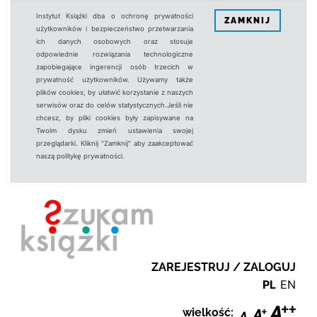
Instytut Książki dba o ochronę prywatności
ZAMKNIJ
użytkowników i bezpieczeństwo przetwarzania
ich danych osobowych oraz stosuje
odpowiednie rozwiązania technologiczne
zapobiegające ingerencji osób trzecich w
prywatność użytkowników. Używamy także
plików cookies, by ułatwić korzystanie z naszych
serwisów oraz do celów statystycznych.Jeśli nie
chcesz, by pliki cookies były zapisywane na
Twoim dysku zmień ustawienia swojej
przeglądarki. Kliknij "Zamknij" aby zaakceptować
naszą politykę prywatności.
ZAREJESTRUJ / ZALOGUJ
PL
EN
wielkość: