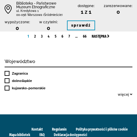
Biblioteka - Państwowe
dostępne:
zarezerwowane:
Muzeum Etnograficzne
1 z 1
0
ul. Kredytowa 1
00-056 Warszawa (Śródmieście)
wypożyczone:
w czytelni:
sprawdź
0
0
1
2
3
4
5
6
7
…
66
NASTĘPNA
Województwo
Zagranica
dolnośląskie
kujawsko-pomorskie
więcej
Kontakt
Regulamin
Polityka prywatności i plików cookie
Mapa bibliotek
FAQ
Deklaracja dostępności