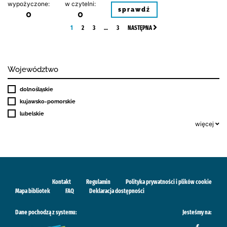
wypożyczone:
w czytelni:
sprawdź
0
0
1
2
3
…
3
NASTĘPNA
Województwo
dolnośląskie
kujawsko-pomorskie
lubelskie
więcej
Kontakt
Regulamin
Polityka prywatności i plików cookie
Mapa bibliotek
FAQ
Deklaracja dostępności
Dane pochodzą z systemu:
Jesteśmy na: