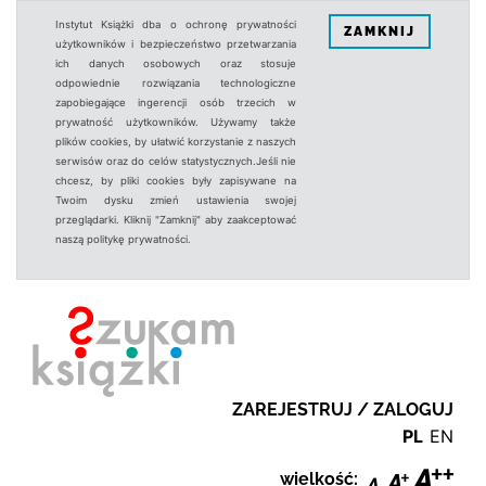
Instytut Książki dba o ochronę prywatności
ZAMKNIJ
użytkowników i bezpieczeństwo przetwarzania
ich danych osobowych oraz stosuje
odpowiednie rozwiązania technologiczne
zapobiegające ingerencji osób trzecich w
prywatność użytkowników. Używamy także
plików cookies, by ułatwić korzystanie z naszych
serwisów oraz do celów statystycznych.Jeśli nie
chcesz, by pliki cookies były zapisywane na
Twoim dysku zmień ustawienia swojej
przeglądarki. Kliknij "Zamknij" aby zaakceptować
naszą politykę prywatności.
ZAREJESTRUJ / ZALOGUJ
PL
EN
wielkość: