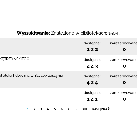
Wyszukiwanie:
Znalezione w bibliotekach: 1504 .
dostępne:
zarezerwowane
1 z 2
0
 KĘTRZYŃSKIEGO
dostępne:
zarezerwowane
2 z 3
0
blioteka Publiczna w Szczebrzeszynie
dostępne:
zarezerwowane
4 z 4
0
dostępne:
zarezerwowane
1 z 1
0
1
2
3
4
5
6
7
…
301
NASTĘPNA