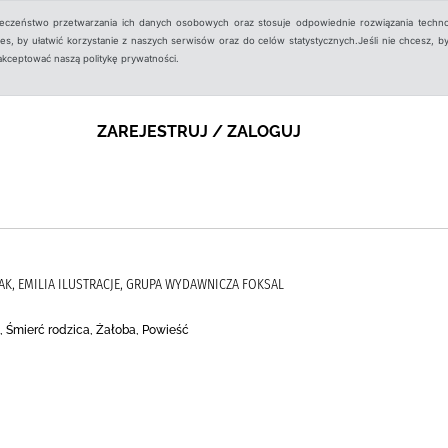
ieczeństwo przetwarzania ich danych osobowych oraz stosuje odpowiednie rozwiązania techno
, by ułatwić korzystanie z naszych serwisów oraz do celów statystycznych.Jeśli nie chcesz, by
aakceptować naszą politykę prywatności.
ZAREJESTRUJ / ZALOGUJ
K, EMILIA ILUSTRACJE, GRUPA WYDAWNICZA FOKSAL
źń, Śmierć rodzica, Żałoba, Powieść