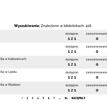
Wyszukiwanie:
Znalezione w bibliotekach: 418 .
dostępne:
zarezerwowane
1 z 1
0
dostępne:
zarezerwowane
1 z 1
0
ilia w Kalinowicach
dostępne:
zarezerwowane
1 z 1
0
lia w Lipsku
dostępne:
zarezerwowane
1 z 1
0
ilia w Płoskiem
dostępne:
zarezerwowane
1 z 1
0
1
2
3
4
5
6
7
…
84
NASTĘPNA