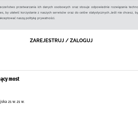
ieczeństwo przetwarzania ich danych osobowych oraz stosuje odpowiednie rozwiązania techno
, by ułatwić korzystanie z naszych serwisów oraz do celów statystycznych.Jeśli nie chcesz, by
aakceptować naszą politykę prywatności.
ZAREJESTRUJ / ZALOGUJ
nący most
ska 21 w. 21 w.