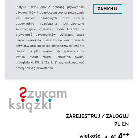
Instytut Książki dba o ochronę prywatności
ZAMKNIJ
użytkowników i bezpieczeństwo przetwarzania
ich danych osobowych oraz stosuje
odpowiednie rozwiązania technologiczne
zapobiegające ingerencji osób trzecich w
prywatność użytkowników. Używamy także
plików cookies, by ułatwić korzystanie z naszych
serwisów oraz do celów statystycznych.Jeśli nie
chcesz, by pliki cookies były zapisywane na
Twoim dysku zmień ustawienia swojej
przeglądarki. Kliknij "Zamknij" aby zaakceptować
naszą politykę prywatności.
ZAREJESTRUJ / ZALOGUJ
PL
EN
wielkość: