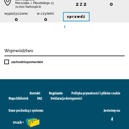
2 z 2
0
Marszałka J. Piłsudskiego 15
72-600 Świnoujście
wypożyczone:
w czytelni:
sprawdź
0
0
1
Województwo
zachodniopomorskie
Kontakt
Regulamin
Polityka prywatności i plików cookie
Mapa bibliotek
FAQ
Deklaracja dostępności
Dane pochodzą z systemu:
Jesteśmy na: