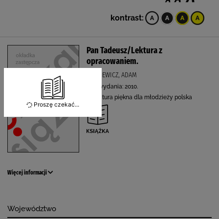
kontrast:
Pan Tadeusz/Lektura z
opracowaniem.
MICKIEWICZ, ADAM
Rok wydania: 2010.
Literatura piękna dla młodzieży polska
Proszę czekać...
Więcej informacji
Województwo