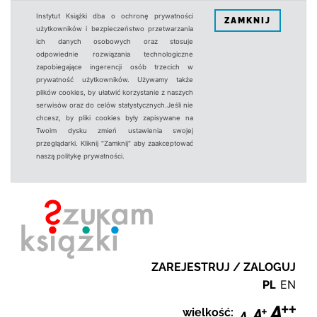
Instytut Książki dba o ochronę prywatności
ZAMKNIJ
użytkowników i bezpieczeństwo przetwarzania
ich danych osobowych oraz stosuje
odpowiednie rozwiązania technologiczne
zapobiegające ingerencji osób trzecich w
prywatność użytkowników. Używamy także
plików cookies, by ułatwić korzystanie z naszych
serwisów oraz do celów statystycznych.Jeśli nie
chcesz, by pliki cookies były zapisywane na
Twoim dysku zmień ustawienia swojej
przeglądarki. Kliknij "Zamknij" aby zaakceptować
naszą politykę prywatności.
ZAREJESTRUJ / ZALOGUJ
PL
EN
wielkość: