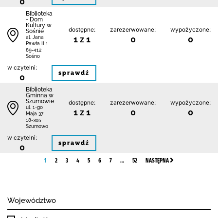
0
Biblioteka
- Dom
Kultury w
dostępne:
zarezerwowane:
wypożyczone:
Sośnie
1 z 1
0
0
al. Jana
Pawła II 1
89-412
Sośno
w czytelni:
sprawdź
0
Biblioteka
Gminna w
Szumowie
dostępne:
zarezerwowane:
wypożyczone:
ul. 1-go
1 z 1
0
0
Maja 37
18-305
Szumowo
w czytelni:
sprawdź
0
1
2
3
4
5
6
7
…
52
NASTĘPNA
Województwo