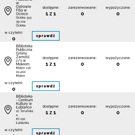
w
Ostrowie
dostępne:
zarezerwowane:
wypożyczone:
Filia w
1 z 1
0
0
Ociece
Ocieka 343
39-104
Ocieka
w czytelni:
sprawdź
0
Biblio­teka
Publiczna
Gminy
Zamość
dostępne:
zarezerwowane:
wypożyczone:
z/s w
1 z 1
0
0
Mokrem
Mokre 116
22-400
Mokre
w czytelni:
sprawdź
0
Biblioteka
- Centrum
Kultury w
dostępne:
zarezerwowane:
wypożyczone:
Łubiance
1 z 1
0
0
ul. Toruńska
4
87-152
Łubianka
w czytelni:
sprawdź