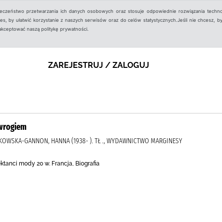
ieczeństwo przetwarzania ich danych osobowych oraz stosuje odpowiednie rozwiązania techno
, by ułatwić korzystanie z naszych serwisów oraz do celów statystycznych.Jeśli nie chcesz, by
aakceptować naszą politykę prywatności.
ZAREJESTRUJ / ZALOGUJ
 wrogiem
LIKOWSKA-GANNON, HANNA (1938- ). TŁ ., WYDAWNICTWO MARGINESY
ektanci mody 20 w. Francja, Biografia