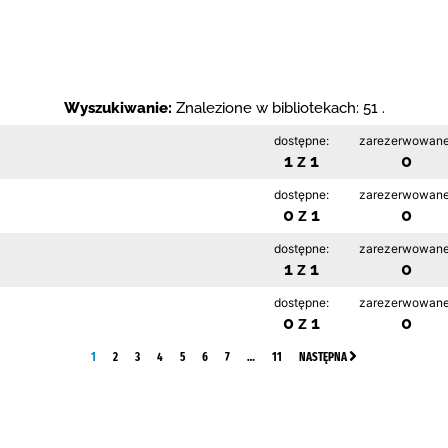
Wyszukiwanie:
Znalezione w bibliotekach: 51 .
dostępne:
zarezerwowane
1 z 1
0
dostępne:
zarezerwowane
0 z 1
0
dostępne:
zarezerwowane
1 z 1
0
dostępne:
zarezerwowane
0 z 1
0
1
2
3
4
5
6
7
…
11
NASTĘPNA