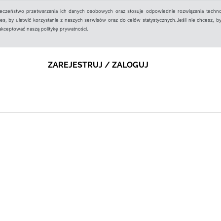
ieczeństwo przetwarzania ich danych osobowych oraz stosuje odpowiednie rozwiązania techno
, by ułatwić korzystanie z naszych serwisów oraz do celów statystycznych.Jeśli nie chcesz, by
aakceptować naszą politykę prywatności.
ZAREJESTRUJ / ZALOGUJ