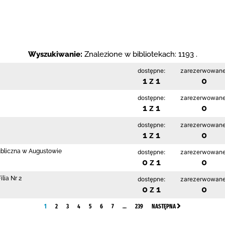
Wyszukiwanie:
Znalezione w bibliotekach: 1193 .
dostępne:
zarezerwowane
1 z 1
0
dostępne:
zarezerwowane
1 z 1
0
dostępne:
zarezerwowane
1 z 1
0
ubliczna w Augustowie
dostępne:
zarezerwowane
0 z 1
0
lia Nr 2
dostępne:
zarezerwowane
0 z 1
0
1
2
3
4
5
6
7
…
239
NASTĘPNA