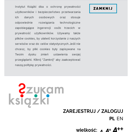
Instytut Książki dba o ochronę prywatności
ZAMKNIJ
użytkowników i bezpieczeństwo przetwarzania
ich danych osobowych oraz stosuje
odpowiednie rozwiązania technologiczne
zapobiegające ingerencji osób trzecich w
prywatność użytkowników. Używamy także
plików cookies, by ułatwić korzystanie z naszych
serwisów oraz do celów statystycznych.Jeśli nie
chcesz, by pliki cookies były zapisywane na
Twoim dysku zmień ustawienia swojej
przeglądarki. Kliknij "Zamknij" aby zaakceptować
naszą politykę prywatności.
ZAREJESTRUJ / ZALOGUJ
PL
EN
wielkość: