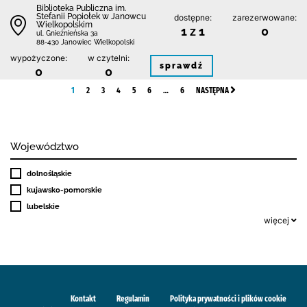
Biblioteka Publiczna im.
Stefanii Popiołek w Janowcu
dostępne:
zarezerwowane:
Wielkopolskim
1 z 1
0
ul. Gnieźnieńska 3a
88-430 Janowiec Wielkopolski
wypożyczone:
w czytelni:
sprawdź
0
0
1
2
3
4
5
6
…
6
NASTĘPNA
Województwo
dolnośląskie
kujawsko-pomorskie
lubelskie
więcej
Kontakt
Regulamin
Polityka prywatności i plików cookie