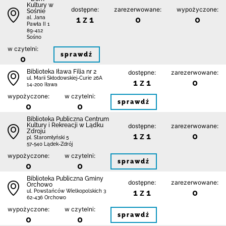
Kultury w
dostępne:
zarezerwowane:
wypożyczone:
Sośnie
1 z 1
0
0
al. Jana
Pawła II 1
89-412
Sośno
w czytelni:
sprawdź
0
Biblioteka Iława Filia nr 2
dostępne:
zarezerwowane:
ul. Marii Skłodowskiej-Curie 26A
1 z 1
0
14-200 Iława
wypożyczone:
w czytelni:
sprawdź
0
0
Biblioteka Publiczna Centrum
Kultury i Rekreacji w Lądku
dostępne:
zarezerwowane:
Zdroju
1 z 1
0
pl. Staromłyński 5
57-540 Lądek-Zdrój
wypożyczone:
w czytelni:
sprawdź
0
0
Biblioteka Publiczna Gminy
dostępne:
zarezerwowane:
Orchowo
1 z 1
0
ul. Powstańców Wielkopolskich 3
62-436 Orchowo
wypożyczone:
w czytelni:
sprawdź
0
0