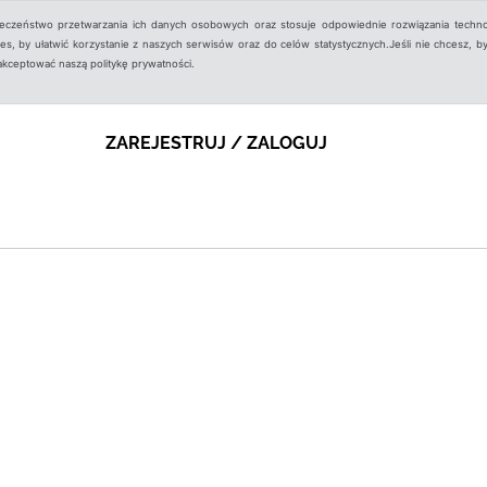
ieczeństwo przetwarzania ich danych osobowych oraz stosuje odpowiednie rozwiązania techno
, by ułatwić korzystanie z naszych serwisów oraz do celów statystycznych.Jeśli nie chcesz, by
aakceptować naszą politykę prywatności.
ZAREJESTRUJ / ZALOGUJ