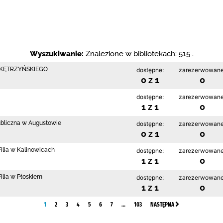
Wyszukiwanie:
Znalezione w bibliotekach: 515 .
 KĘTRZYŃSKIEGO
dostępne:
zarezerwowane
0 z 1
0
dostępne:
zarezerwowane
1 z 1
0
ubliczna w Augustowie
dostępne:
zarezerwowane
0 z 1
0
ilia w Kalinowicach
dostępne:
zarezerwowane
1 z 1
0
ilia w Płoskiem
dostępne:
zarezerwowane
1 z 1
0
1
2
3
4
5
6
7
…
103
NASTĘPNA