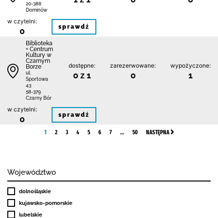
20-388
Dominów
w czytelni:
sprawdź
0
Biblioteka
+ Centrum
Kultury w
Czarnym
dostępne:
zarezerwowane:
wypożyczone:
Borze
0 z 1
0
1
ul.
Sportowa
43
58-379
Czarny Bór
w czytelni:
sprawdź
0
1
2
3
4
5
6
7
…
50
NASTĘPNA
Województwo
dolnośląskie
kujawsko-pomorskie
lubelskie