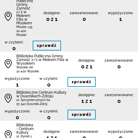
Publiczna
Gminy
Zamość
z/s w
dostępne:
zarezerwowane:
wypożyczone:
Mokrem
0 z 1
0
1
Filia w
Płoskiem
Płoskie 139
22-400
Płoskie
w czytelni:
sprawdź
0
Biblio­teka Publiczna Gminy
Zamość z/s w Mokrem Filia w
dostępne:
zarezerwowane:
Wysokiem
0 z 1
0
Wysokie 66
22-400 Wysokie
wypożyczone:
w czytelni:
sprawdź
1
0
Biblioteczne Centrum Kultury
dostępne:
zarezerwowane:
w Dusznikach-Zdroju
1 z 1
0
ul. Sprzymierzonych 6a
57-340 Duszniki-Zdrój
wypożyczone:
w czytelni:
sprawdź
0
0
Biblioteka
- Centrum
dostępne:
zarezerwowane:
wypożyczone:
Kultury
1 z 1
0
0
ul. Rynek 1