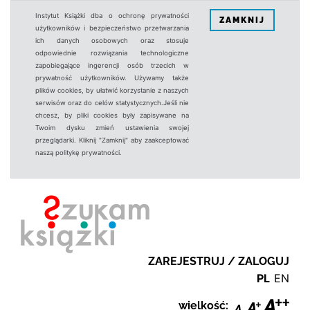
Instytut Książki dba o ochronę prywatności
ZAMKNIJ
użytkowników i bezpieczeństwo przetwarzania
ich danych osobowych oraz stosuje
odpowiednie rozwiązania technologiczne
zapobiegające ingerencji osób trzecich w
prywatność użytkowników. Używamy także
plików cookies, by ułatwić korzystanie z naszych
serwisów oraz do celów statystycznych.Jeśli nie
chcesz, by pliki cookies były zapisywane na
Twoim dysku zmień ustawienia swojej
przeglądarki. Kliknij "Zamknij" aby zaakceptować
naszą politykę prywatności.
ZAREJESTRUJ / ZALOGUJ
PL
EN
wielkość: