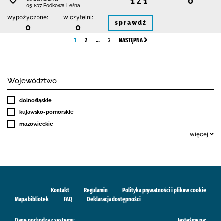
1 z 1
0
05-807 Podkowa Leśna
wypożyczone:
w czytelni:
sprawdź
0
0
1
2
…
2
NASTĘPNA
Województwo
dolnośląskie
kujawsko-pomorskie
mazowieckie
więcej
Kontakt
Regulamin
Polityka prywatności i plików cookie
Mapa bibliotek
FAQ
Deklaracja dostępności
Dane pochodzą z systemu:
Jesteśmy na: