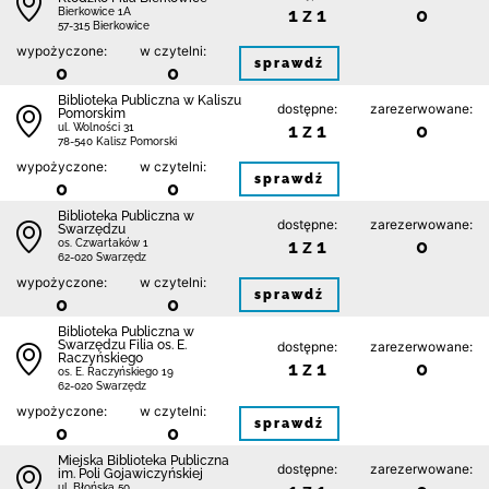
1 z 1
0
Bierkowice 1A
57-315 Bierkowice
wypożyczone:
w czytelni:
sprawdź
0
0
Biblioteka Publiczna w Kaliszu
dostępne:
zarezerwowane:
Pomorskim
1 z 1
0
ul. Wolności 31
78-540 Kalisz Pomorski
wypożyczone:
w czytelni:
sprawdź
0
0
Biblioteka Publiczna w
dostępne:
zarezerwowane:
Swarzędzu
1 z 1
0
os. Czwartaków 1
62-020 Swarzędz
wypożyczone:
w czytelni:
sprawdź
0
0
Biblioteka Publiczna w
Swarzędzu Filia os. E.
dostępne:
zarezerwowane:
Raczyńskiego
1 z 1
0
os. E. Raczyńskiego 19
62-020 Swarzędz
wypożyczone:
w czytelni:
sprawdź
0
0
Miejska Biblioteka Publiczna
dostępne:
zarezerwowane:
im. Poli Gojawiczyńskiej
ul. Błońska 50