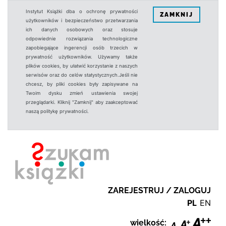
Instytut Książki dba o ochronę prywatności
ZAMKNIJ
użytkowników i bezpieczeństwo przetwarzania
ich danych osobowych oraz stosuje
odpowiednie rozwiązania technologiczne
zapobiegające ingerencji osób trzecich w
prywatność użytkowników. Używamy także
plików cookies, by ułatwić korzystanie z naszych
serwisów oraz do celów statystycznych.Jeśli nie
chcesz, by pliki cookies były zapisywane na
Twoim dysku zmień ustawienia swojej
przeglądarki. Kliknij "Zamknij" aby zaakceptować
naszą politykę prywatności.
ZAREJESTRUJ / ZALOGUJ
PL
EN
wielkość: