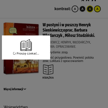
kontrast:
W pustyni i w puszczy Henryk
Sienkiewicz;oprac. Barbara
Włodarczyk , Miłosz Studziński.
SIENKIEWICZ, HENRYK, WŁODARCZYK,
BARBARA. OPRACOWANIE.
Rok wydania: 2019.
Proszę czekać...
Powieść przygodowa, Powieść polska
20w., Lektura z opracowaniem
Więcej informacji
Województwo