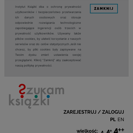
Instytut Książki dba o ochronę prywatności
ZAMKNIJ
użytkowników i bezpieczeństwo przetwarzania
ich danych osobowych oraz stosuje
odpowiednie rozwiązania technologiczne
zapobiegające ingerencji osób trzecich w
prywatność użytkowników. Używamy także
plików cookies, by ułatwić korzystanie z naszych
serwisów oraz do celów statystycznych.Jeśli nie
chcesz, by pliki cookies były zapisywane na
Twoim dysku zmień ustawienia swojej
przeglądarki. Kliknij "Zamknij" aby zaakceptować
naszą politykę prywatności.
ZAREJESTRUJ / ZALOGUJ
PL
EN
wielkość: