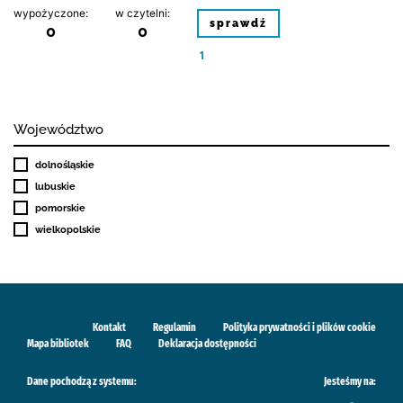
wypożyczone:
w czytelni:
sprawdź
0
0
1
Województwo
dolnośląskie
lubuskie
pomorskie
wielkopolskie
Kontakt
Regulamin
Polityka prywatności i plików cookie
Mapa bibliotek
FAQ
Deklaracja dostępności
Dane pochodzą z systemu:
Jesteśmy na: