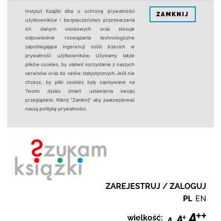
Instytut Książki dba o ochronę prywatności
ZAMKNIJ
użytkowników i bezpieczeństwo przetwarzania
ich danych osobowych oraz stosuje
odpowiednie rozwiązania technologiczne
zapobiegające ingerencji osób trzecich w
prywatność użytkowników. Używamy także
plików cookies, by ułatwić korzystanie z naszych
serwisów oraz do celów statystycznych.Jeśli nie
chcesz, by pliki cookies były zapisywane na
Twoim dysku zmień ustawienia swojej
przeglądarki. Kliknij "Zamknij" aby zaakceptować
naszą politykę prywatności.
ZAREJESTRUJ / ZALOGUJ
PL
EN
wielkość: