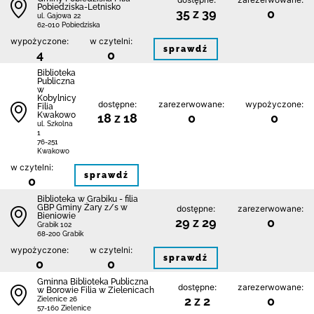
Pobiedziska-Letnisko
35 z 39
0
ul. Gajowa 22
62-010 Pobiedziska
wypożyczone:
w czytelni:
sprawdź
4
0
Biblioteka
Publiczna
w
Kobylnicy
dostępne:
zarezerwowane:
wypożyczone:
Filia
Kwakowo
18 z 18
0
0
ul. Szkolna
1
76-251
Kwakowo
w czytelni:
sprawdź
0
Biblioteka w Grabiku - filia
GBP Gminy Żary z/s w
dostępne:
zarezerwowane:
Bieniowie
29 z 29
0
Grabik 102
68-200 Grabik
wypożyczone:
w czytelni:
sprawdź
0
0
Gminna Biblioteka Publiczna
dostępne:
zarezerwowane:
w Borowie Filia w Zielenicach
2 z 2
0
Zielenice 26
57-160 Zielenice