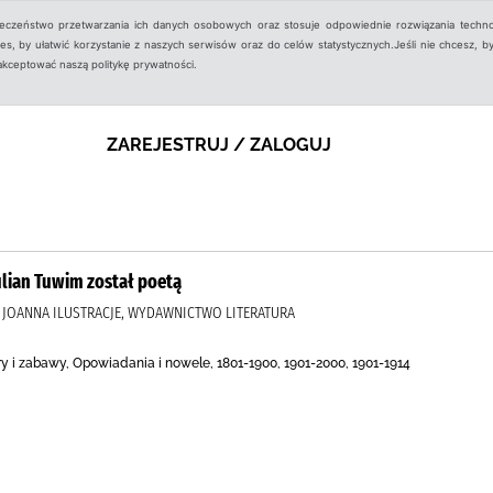
ieczeństwo przetwarzania ich danych osobowych oraz stosuje odpowiednie rozwiązania techno
, by ułatwić korzystanie z naszych serwisów oraz do celów statystycznych.Jeśli nie chcesz, by
aakceptować naszą politykę prywatności.
ZAREJESTRUJ / ZALOGUJ
Julian Tuwim został poetą
, JOANNA ILUSTRACJE, WYDAWNICTWO LITERATURA
ry i zabawy, Opowiadania i nowele, 1801-1900, 1901-2000, 1901-1914