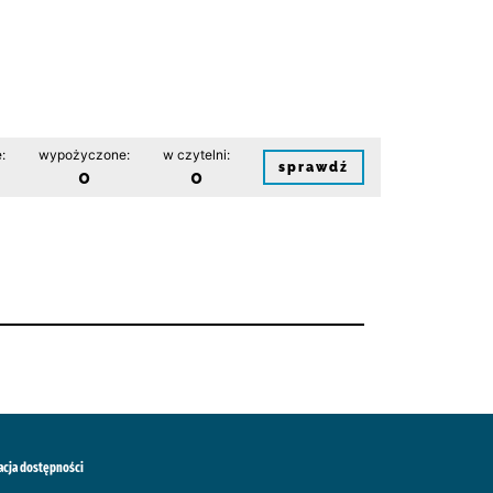
:
wypożyczone:
w czytelni:
sprawdź
0
0
acja dostępności