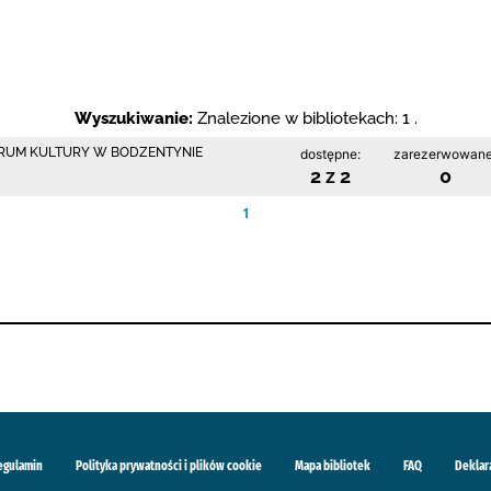
Wyszukiwanie:
Znalezione w bibliotekach: 1 .
NTRUM KULTURY W BODZENTYNIE
dostępne:
zarezerwowane
2 z 2
0
1
egulamin
Polityka prywatności i plików cookie
Mapa bibliotek
FAQ
Deklar