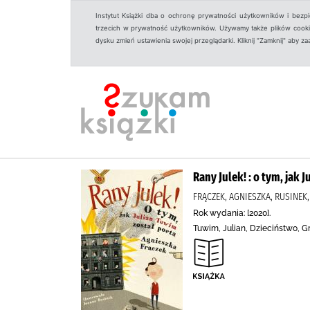
Instytut Książki dba o ochronę prywatności użytkowników i bezp
trzecich w prywatność użytkowników. Używamy także plików cookies
dysku zmień ustawienia swojej przeglądarki. Kliknij "Zamknij" aby z
Rany Julek! : o tym, jak 
FRĄCZEK, AGNIESZKA, RUSINEK
Rok wydania: [2020].
Tuwim, Julian, Dzieciństwo, G