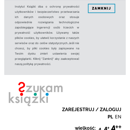
Instytut Książki dba o ochronę prywatności
ZAMKNIJ
użytkowników i bezpieczeństwo przetwarzania
ich danych osobowych oraz stosuje
odpowiednie rozwiązania technologiczne
zapobiegające ingerencji osób trzecich w
prywatność użytkowników. Używamy także
plików cookies, by ułatwić korzystanie z naszych
serwisów oraz do celów statystycznych.Jeśli nie
chcesz, by pliki cookies były zapisywane na
Twoim dysku zmień ustawienia swojej
przeglądarki. Kliknij "Zamknij" aby zaakceptować
naszą politykę prywatności.
ZAREJESTRUJ / ZALOGUJ
PL
EN
wielkość: