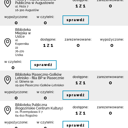
Publiczna w Augustowie
1 z 1
0
ul. Hoża 7
16-300 Augustów
wypożyczone:
w czytelni:
sprawdź
0
0
Biblioteka
Miejska w
Ustce
dostępne:
zarezerwowane:
wypożyczone:
ul.
1 z 1
0
0
Kopernika
22
76-270
Ustka
w czytelni:
sprawdź
0
Biblioteka Piaseczno-Gołków
dostępne:
zarezerwowane:
Letnisko - filia BP w Piasecznie
1 z 1
0
ul. Główna 5a
05-500 Piaseczno (Gołków-Letnisko)
wypożyczone:
w czytelni:
sprawdź
0
0
Biblioteka Publiczna
dostępne:
zarezerwowane:
(Rogozińskie Centrum Kultury)
1 z 1
0
os. Przemysława II 7
64-610 Rogoźno
wypożyczone:
w czytelni:
sprawdź
0
0