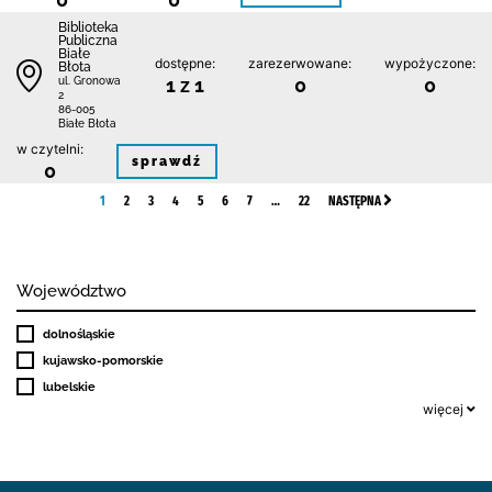
Biblioteka
Publiczna
Białe
dostępne:
zarezerwowane:
wypożyczone:
Błota
1 z 1
0
0
ul. Gronowa
2
86-005
Białe Błota
w czytelni:
sprawdź
0
1
2
3
4
5
6
7
…
22
NASTĘPNA
Województwo
dolnośląskie
kujawsko-pomorskie
lubelskie
więcej