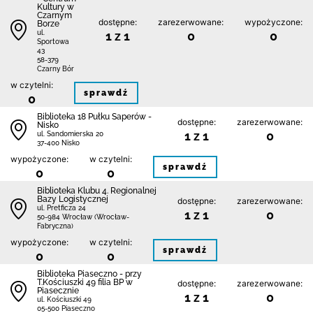
Kultury w
Czarnym
dostępne:
zarezerwowane:
wypożyczone:
Borze
1 z 1
0
0
ul.
Sportowa
43
58-379
Czarny Bór
w czytelni:
sprawdź
0
Biblioteka 18 Pułku Saperów -
dostępne:
zarezerwowane:
Nisko
1 z 1
0
ul. Sandomierska 20
37-400 Nisko
wypożyczone:
w czytelni:
sprawdź
0
0
Biblioteka Klubu 4. Regionalnej
Bazy Logistycznej
dostępne:
zarezerwowane:
ul. Pretficza 24
1 z 1
0
50-984 Wrocław (Wrocław-
Fabryczna)
wypożyczone:
w czytelni:
sprawdź
0
0
Biblioteka Piaseczno - przy
T.Kościuszki 49 filia BP w
dostępne:
zarezerwowane:
Piasecznie
1 z 1
0
ul. Kościuszki 49
05-500 Piaseczno