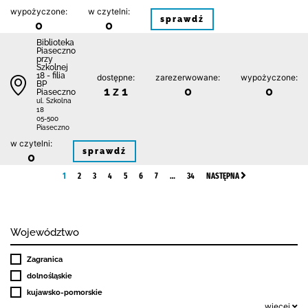
wypożyczone:
w czytelni:
sprawdź
0
0
Biblioteka
Piaseczno
przy
Szkolnej
18 - filia
dostępne:
zarezerwowane:
wypożyczone:
BP
1 z 1
0
0
Piaseczno
ul. Szkolna
18
05-500
Piaseczno
w czytelni:
sprawdź
0
1
2
3
4
5
6
7
…
34
NASTĘPNA
Województwo
Zagranica
dolnośląskie
kujawsko-pomorskie
więcej