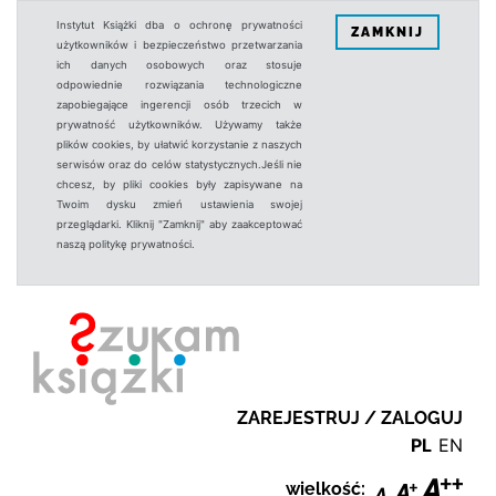
Instytut Książki dba o ochronę prywatności
ZAMKNIJ
użytkowników i bezpieczeństwo przetwarzania
ich danych osobowych oraz stosuje
odpowiednie rozwiązania technologiczne
zapobiegające ingerencji osób trzecich w
prywatność użytkowników. Używamy także
plików cookies, by ułatwić korzystanie z naszych
serwisów oraz do celów statystycznych.Jeśli nie
chcesz, by pliki cookies były zapisywane na
Twoim dysku zmień ustawienia swojej
przeglądarki. Kliknij "Zamknij" aby zaakceptować
naszą politykę prywatności.
ZAREJESTRUJ / ZALOGUJ
PL
EN
wielkość: