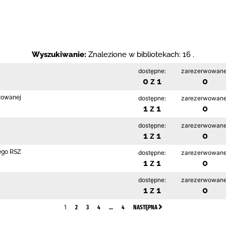
Wyszukiwanie:
Znalezione w bibliotekach: 16 .
dostępne:
zarezerwowane
0 z 1
0
izowanej
dostępne:
zarezerwowane
1 z 1
0
dostępne:
zarezerwowane
1 z 1
0
ego RSZ
dostępne:
zarezerwowane
1 z 1
0
dostępne:
zarezerwowane
1 z 1
0
1
2
3
4
…
4
NASTĘPNA