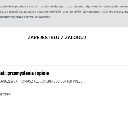
ieczeństwo przetwarzania ich danych osobowych oraz stosuje odpowiednie rozwiązania techno
, by ułatwić korzystanie z naszych serwisów oraz do celów statystycznych.Jeśli nie chcesz, by
aakceptować naszą politykę prywatności.
ZAREJESTRUJ / ZALOGUJ
t : przemyślenia i opinie
., LANCZEWSKI, TOMASZ TŁ., COPERNICUS CENTER PRESS
estrzeń