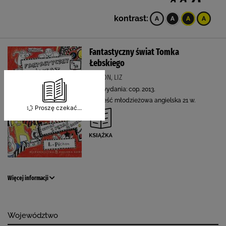
kontrast:
Fantastyczny świat Tomka
Łebskiego
PICHON, LIZ
Rok wydania: cop. 2013.
Powieść młodzieżowa angielska 21 w.
Proszę czekać...
Więcej informacji
Województwo