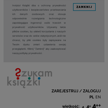
Instytut Książki dba o ochronę prywatności
ZAMKNIJ
użytkowników i bezpieczeństwo przetwarzania
ich danych osobowych oraz stosuje
odpowiednie rozwiązania technologiczne
zapobiegające ingerencji osób trzecich w
prywatność użytkowników. Używamy także
plików cookies, by ułatwić korzystanie z naszych
serwisów oraz do celów statystycznych.Jeśli nie
chcesz, by pliki cookies były zapisywane na
Twoim dysku zmień ustawienia swojej
przeglądarki. Kliknij "Zamknij" aby zaakceptować
naszą politykę prywatności.
ZAREJESTRUJ / ZALOGUJ
PL
EN
wielkość: