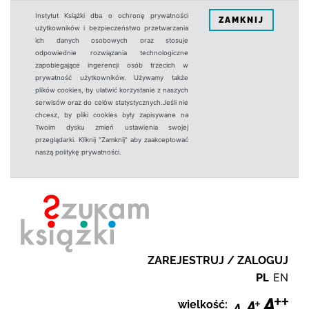
Instytut Książki dba o ochronę prywatności
ZAMKNIJ
użytkowników i bezpieczeństwo przetwarzania
ich danych osobowych oraz stosuje
odpowiednie rozwiązania technologiczne
zapobiegające ingerencji osób trzecich w
prywatność użytkowników. Używamy także
plików cookies, by ułatwić korzystanie z naszych
serwisów oraz do celów statystycznych.Jeśli nie
chcesz, by pliki cookies były zapisywane na
Twoim dysku zmień ustawienia swojej
przeglądarki. Kliknij "Zamknij" aby zaakceptować
naszą politykę prywatności.
ZAREJESTRUJ / ZALOGUJ
PL
EN
wielkość: