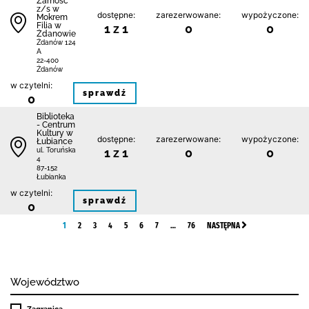
Zamość
z/s w
dostępne:
zarezerwowane:
wypożyczone:
Mokrem
Filia w
1 z 1
0
0
Żdanowie
Żdanów 124
A
22-400
Żdanów
w czytelni:
sprawdź
0
Biblioteka
- Centrum
Kultury w
dostępne:
zarezerwowane:
wypożyczone:
Łubiance
1 z 1
0
0
ul. Toruńska
4
87-152
Łubianka
w czytelni:
sprawdź
0
1
2
3
4
5
6
7
…
76
NASTĘPNA
Województwo
Zagranica