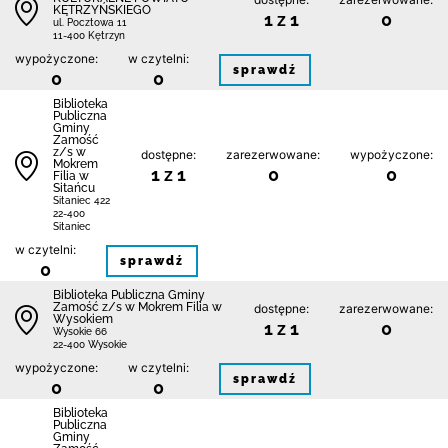
KĘTRZYŃSKIEGO
1 z 1
0
ul. Pocztowa 11
11-400 Kętrzyn
wypożyczone:
w czytelni:
sprawdź
0
0
Biblio­teka
Publiczna
Gminy
Zamość
z/s w
dostępne:
zarezerwowane:
wypożyczone:
Mokrem
1 z 1
0
0
Filia w
Sitańcu
Sitaniec 422
22-400
Sitaniec
w czytelni:
sprawdź
0
Biblio­teka Publiczna Gminy
Zamość z/s w Mokrem Filia w
dostępne:
zarezerwowane:
Wysokiem
1 z 1
0
Wysokie 66
22-400 Wysokie
wypożyczone:
w czytelni:
sprawdź
0
0
Biblio­teka
Publiczna
Gminy