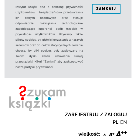
Instytut Książki dba o ochronę prywatności
ZAMKNIJ
użytkowników i bezpieczeństwo przetwarzania
ich danych osobowych oraz stosuje
odpowiednie rozwiązania technologiczne
zapobiegające ingerencji osób trzecich w
prywatność użytkowników. Używamy także
plików cookies, by ułatwić korzystanie z naszych
serwisów oraz do celów statystycznych.Jeśli nie
chcesz, by pliki cookies były zapisywane na
Twoim dysku zmień ustawienia swojej
przeglądarki. Kliknij "Zamknij" aby zaakceptować
naszą politykę prywatności.
ZAREJESTRUJ / ZALOGUJ
PL
EN
wielkość: