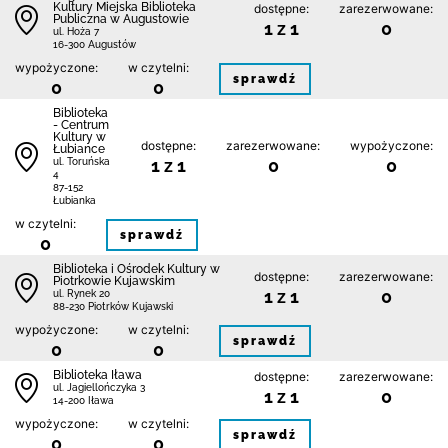
Kultury Miejska Biblioteka
dostępne:
zarezerwowane:
Publiczna w Augustowie
1 z 1
0
ul. Hoża 7
16-300 Augustów
wypożyczone:
w czytelni:
sprawdź
0
0
Biblioteka
- Centrum
Kultury w
dostępne:
zarezerwowane:
wypożyczone:
Łubiance
1 z 1
0
0
ul. Toruńska
4
87-152
Łubianka
w czytelni:
sprawdź
0
Biblioteka i Ośrodek Kultury w
dostępne:
zarezerwowane:
Piotrkowie Kujawskim
1 z 1
0
ul. Rynek 20
88-230 Piotrków Kujawski
wypożyczone:
w czytelni:
sprawdź
0
0
Biblioteka Iława
dostępne:
zarezerwowane:
ul. Jagiellończyka 3
1 z 1
0
14-200 Iława
wypożyczone:
w czytelni:
sprawdź
0
0