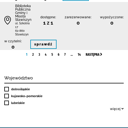
Biblioteka
Publiczna
Gminy i
Miasta
dostępne:
zarezerwowane:
wypożyczone:
Stawiszyn
1 z 1
0
0
ul. Szkolna
17
62-860
Stawiszyn
w czytelni:
sprawdź
0
1
2
3
4
5
6
7
…
14
NASTĘPNA
Województwo
dolnośląskie
kujawsko-pomorskie
lubelskie
więcej