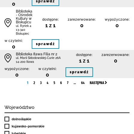
sprawdź
0
Biblioteka
- Ośrodek
Kultury w
dostępne:
zarezerwowane:
wypożyczone:
Biskupcu
1 z 1
0
0
ul. Rynek 4
13-340
Biskupiec
w czytelni:
sprawdź
0
Biblioteka Iława Filia nr 2
dostępne:
zarezerwowane:
ul. Marii Skłodowskiej-Curie 26A
1 z 1
0
14-200 Iława
wypożyczone:
w czytelni:
sprawdź
0
0
1
2
3
4
5
6
7
…
64
NASTĘPNA
Województwo
dolnośląskie
kujawsko-pomorskie
lubelskie