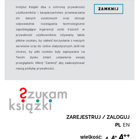
Instytut Książki dba o ochronę prywatności
ZAMKNIJ
użytkowników i bezpieczeństwo przetwarzania
ich danych osobowych oraz stosuje
odpowiednie rozwiązania technologiczne
zapobiegające ingerencji osób trzecich w
prywatność użytkowników. Używamy także
plików cookies, by ułatwić korzystanie z naszych
serwisów oraz do celów statystycznych.Jeśli nie
chcesz, by pliki cookies były zapisywane na
Twoim dysku zmień ustawienia swojej
przeglądarki. Kliknij "Zamknij" aby zaakceptować
naszą politykę prywatności.
ZAREJESTRUJ / ZALOGUJ
PL
EN
wielkość: