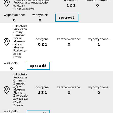
Publiczna w Augustowie
1 z 1
0
ul. Hoża 7
16-300 Augustów
wypożyczone:
w czytelni:
sprawdź
0
0
Biblio­teka
Publiczna
Gminy
Zamość
z/s w
dostępne:
zarezerwowane:
wypożyczone:
Mokrem
0 z 1
0
1
Filia w
Płoskiem
Płoskie 139
22-400
Płoskie
w czytelni:
sprawdź
0
Biblio­teka
Publiczna
Gminy
Zamość
z/s w
dostępne:
zarezerwowane:
wypożyczone:
Mokrem
1 z 1
0
0
Filia w
Zawadzie
Zawada 172
22-400
Zawada
w czytelni: