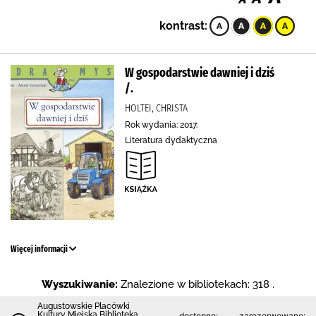
kontrast:
W gospodarstwie dawniej i dziś
/.
HOLTEI, CHRISTA
Rok wydania: 2017.
Literatura dydaktyczna
Więcej informacji
Wyszukiwanie:
Znalezione w bibliotekach: 318 .
Augustowskie Placówki
Kultury Miejska Biblioteka
dostępne:
zarezerwowane: