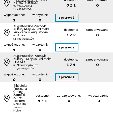
KĘTRZYŃSKIEGO
0 z 1
0
ul. Pocztowa 11
11-400 Kętrzyn
wypożyczone:
w czytelni:
sprawdź
1
0
Augustowskie Placówki
Kultury Miejska Biblioteka
dostępne:
zarezerwowane:
Publiczna w Augustowie
1 z 2
0
ul. Hoża 7
16-300 Augustów
wypożyczone:
w czytelni:
sprawdź
1
0
Augustowskie Placówki
Kultury - Miejska Biblioteka
dostępne:
zarezerwowane:
Filia Nr 1
1 z 1
0
ul. Nowomiejska 107
16-300 Augustów
wypożyczone:
w czytelni:
sprawdź
0
0
Biblio­teka
Publiczna
Gminy
Zamość
dostępne:
zarezerwowane:
wypożyczone:
z/s w
1 z 1
0
0
Mokrem
Mokre 116
22-400
Mokre