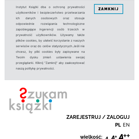
Instytut Książki dba o ochronę prywatności
ZAMKNIJ
użytkowników i bezpieczeństwo przetwarzania
ich danych osobowych oraz stosuje
odpowiednie rozwiązania technologiczne
zapobiegające ingerencji osób trzecich w
prywatność użytkowników. Używamy także
plików cookies, by ułatwić korzystanie z naszych
serwisów oraz do celów statystycznych.Jeśli nie
chcesz, by pliki cookies były zapisywane na
Twoim dysku zmień ustawienia swojej
przeglądarki. Kliknij "Zamknij" aby zaakceptować
naszą politykę prywatności.
ZAREJESTRUJ / ZALOGUJ
PL
EN
wielkość: