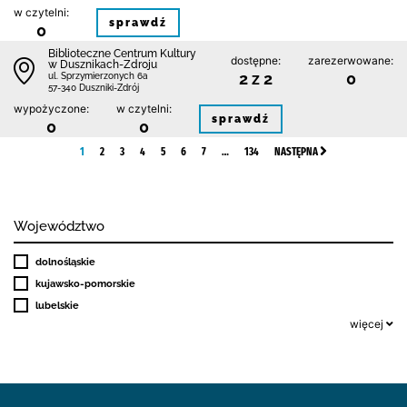
w czytelni:
sprawdź
0
Biblioteczne Centrum Kultury
dostępne:
zarezerwowane:
w Dusznikach-Zdroju
2 z 2
0
ul. Sprzymierzonych 6a
57-340 Duszniki-Zdrój
wypożyczone:
w czytelni:
sprawdź
0
0
1
2
3
4
5
6
7
…
134
NASTĘPNA
Województwo
dolnośląskie
kujawsko-pomorskie
lubelskie
więcej