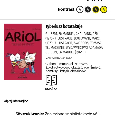
kontrast:
Tyberiusz kotatakuje
GUIBERT, EMMANUEL, CHAURAND, RÉMI
(1970- ) ILUSTRACJE, BOUTAVANT, MARC
(1970- ) ILUSTRACJE, SWOBODA, TOMASZ
TŁUMACZENIE, WYDAWNICTWO ADAMADA,
GUIBERT, EMMANUEL (1964- )
Rok wydania: 2020.
Guibert, Emmanuel, Narcyzm,
Szkolnictwo ogólnokształcące, Śmierć,
Komiksy i książki obrazkowe
Więcej informacji
Wyszukiwanie:
Znalezione w bibliotekach: 56 .