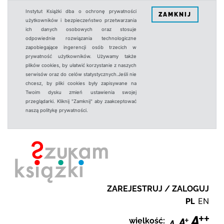
Instytut Książki dba o ochronę prywatności
ZAMKNIJ
użytkowników i bezpieczeństwo przetwarzania
ich danych osobowych oraz stosuje
odpowiednie rozwiązania technologiczne
zapobiegające ingerencji osób trzecich w
prywatność użytkowników. Używamy także
plików cookies, by ułatwić korzystanie z naszych
serwisów oraz do celów statystycznych.Jeśli nie
chcesz, by pliki cookies były zapisywane na
Twoim dysku zmień ustawienia swojej
przeglądarki. Kliknij "Zamknij" aby zaakceptować
naszą politykę prywatności.
ZAREJESTRUJ / ZALOGUJ
PL
EN
wielkość: