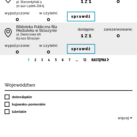
1 z 1
0
pl. Staromłyński 5
57-540 Lądek-Zdrój
wypożyczone:
w czytelni:
sprawdź
0
0
Biblioteka Publiczna filia
dostępne:
zarezerwowane:
Mediateka w Straszynie
1 z 1
0
ul. Dworcowa 6A
83-010 Straszyn
wypożyczone:
w czytelni:
sprawdź
0
0
1
2
3
4
5
6
7
…
12
NASTĘPNA
Województwo
dolnośląskie
kujawsko-pomorskie
lubelskie
więcej