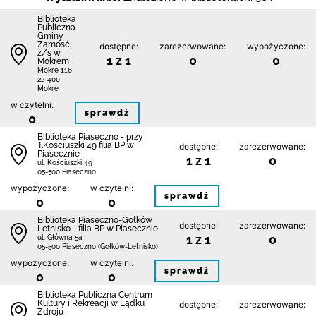
Biblio­teka
Publiczna
Gminy
Zamość
dostępne:
zarezerwowane:
wypożyczone:
z/s w
1 z 1
0
0
Mokrem
Mokre 116
22-400
Mokre
w czytelni:
sprawdź
0
Biblioteka Piaseczno - przy
T.Kościuszki 49 filia BP w
dostępne:
zarezerwowane:
Piasecznie
1 z 1
0
ul. Kościuszki 49
05-500 Piaseczno
wypożyczone:
w czytelni:
sprawdź
0
0
Biblioteka Piaseczno-Gołków
dostępne:
zarezerwowane:
Letnisko - filia BP w Piasecznie
1 z 1
0
ul. Główna 5a
05-500 Piaseczno (Gołków-Letnisko)
wypożyczone:
w czytelni:
sprawdź
0
0
Biblioteka Publiczna Centrum
Kultury i Rekreacji w Lądku
dostępne:
zarezerwowane:
Zdroju