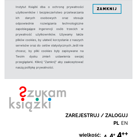
Instytut Książki dba o ochronę prywatności
ZAMKNIJ
użytkowników i bezpieczeństwo przetwarzania
ich danych osobowych oraz stosuje
odpowiednie rozwiązania technologiczne
zapobiegające ingerencji osób trzecich w
prywatność użytkowników. Używamy także
plików cookies, by ułatwić korzystanie z naszych
serwisów oraz do celów statystycznych.Jeśli nie
chcesz, by pliki cookies były zapisywane na
Twoim dysku zmień ustawienia swojej
przeglądarki. Kliknij "Zamknij" aby zaakceptować
naszą politykę prywatności.
ZAREJESTRUJ / ZALOGUJ
PL
EN
wielkość: