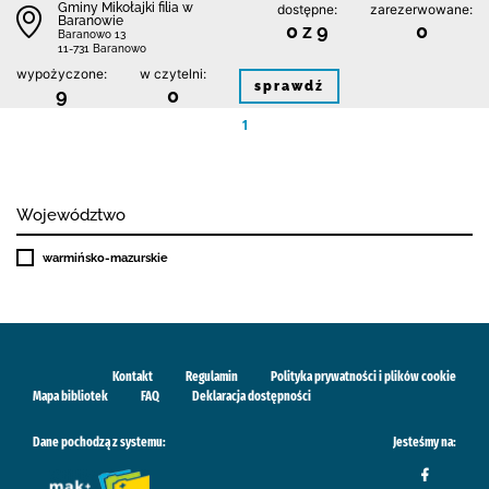
Gminy Mikołajki filia w
dostępne:
zarezerwowane:
Baranowie
0 z 9
0
Baranowo 13
11-731 Baranowo
wypożyczone:
w czytelni:
sprawdź
9
0
1
Województwo
warmińsko-mazurskie
Kontakt
Regulamin
Polityka prywatności i plików cookie
Mapa bibliotek
FAQ
Deklaracja dostępności
Dane pochodzą z systemu:
Jesteśmy na: