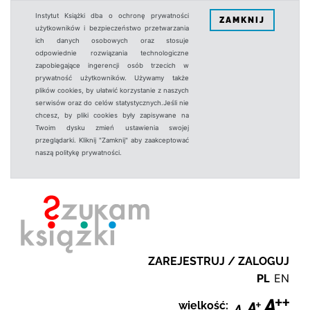
Instytut Książki dba o ochronę prywatności
ZAMKNIJ
użytkowników i bezpieczeństwo przetwarzania
ich danych osobowych oraz stosuje
odpowiednie rozwiązania technologiczne
zapobiegające ingerencji osób trzecich w
prywatność użytkowników. Używamy także
plików cookies, by ułatwić korzystanie z naszych
serwisów oraz do celów statystycznych.Jeśli nie
chcesz, by pliki cookies były zapisywane na
Twoim dysku zmień ustawienia swojej
przeglądarki. Kliknij "Zamknij" aby zaakceptować
naszą politykę prywatności.
ZAREJESTRUJ / ZALOGUJ
PL
EN
wielkość: