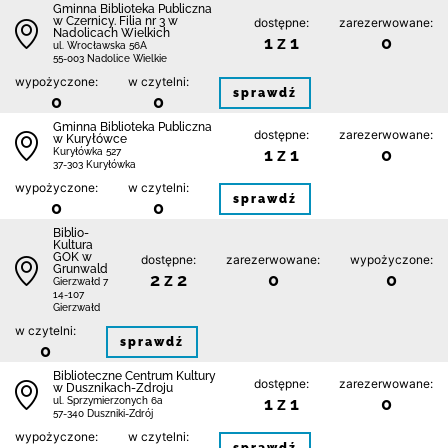
Gminna Biblioteka Publiczna
w Czernicy. Filia nr 3 w
dostępne:
zarezerwowane:
Nadolicach Wielkich
1 z 1
0
ul. Wrocławska 56A
55-003 Nadolice Wielkie
wypożyczone:
w czytelni:
sprawdź
0
0
Gminna Biblioteka Publiczna
dostępne:
zarezerwowane:
w Kuryłówce
1 z 1
0
Kuryłówka 527
37-303 Kuryłówka
wypożyczone:
w czytelni:
sprawdź
0
0
Biblio-
Kultura
GOK w
dostępne:
zarezerwowane:
wypożyczone:
Grunwald
2 z 2
0
0
Gierzwałd 7
14-107
Gierzwałd
w czytelni:
sprawdź
0
Biblioteczne Centrum Kultury
dostępne:
zarezerwowane:
w Dusznikach-Zdroju
1 z 1
0
ul. Sprzymierzonych 6a
57-340 Duszniki-Zdrój
wypożyczone:
w czytelni: