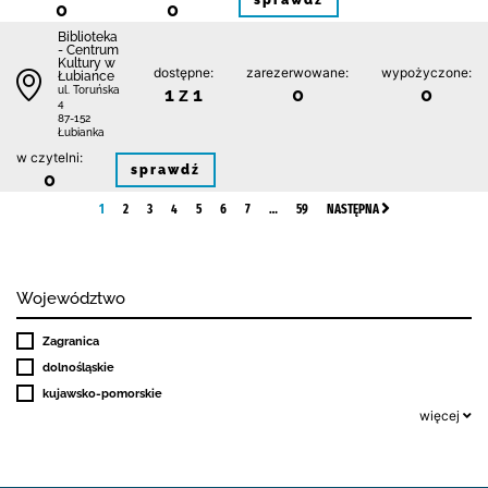
sprawdź
0
0
Biblioteka
- Centrum
Kultury w
dostępne:
zarezerwowane:
wypożyczone:
Łubiance
1 z 1
0
0
ul. Toruńska
4
87-152
Łubianka
w czytelni:
sprawdź
0
1
2
3
4
5
6
7
…
59
NASTĘPNA
Województwo
Zagranica
dolnośląskie
kujawsko-pomorskie
więcej