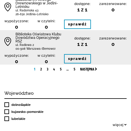
Drewnowskiego w Jedlni-
dostępne:
zarezerwowane:
Letnisku
1 z 1
0
ul. Radomska 43
26-630 Jedlnia-Letnisko
wypożyczone:
w czytelni:
sprawdź
0
0
Biblioteka Oświatowa Klubu
Dowództwa Operacyjnego
dostępne:
zarezerwowane:
RSZ
1 z 1
0
ul. Radiowa 2
00-908 Warszawa (Bemowo)
wypożyczone:
w czytelni:
sprawdź
0
0
1
2
3
4
5
…
5
NASTĘPNA
Województwo
dolnośląskie
kujawsko-pomorskie
lubelskie
więcej