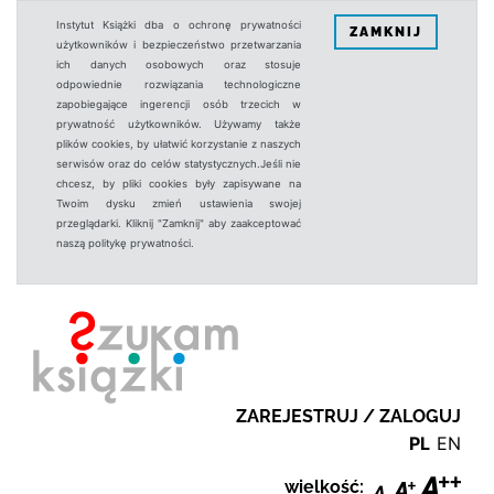
Instytut Książki dba o ochronę prywatności
ZAMKNIJ
użytkowników i bezpieczeństwo przetwarzania
ich danych osobowych oraz stosuje
odpowiednie rozwiązania technologiczne
zapobiegające ingerencji osób trzecich w
prywatność użytkowników. Używamy także
plików cookies, by ułatwić korzystanie z naszych
serwisów oraz do celów statystycznych.Jeśli nie
chcesz, by pliki cookies były zapisywane na
Twoim dysku zmień ustawienia swojej
przeglądarki. Kliknij "Zamknij" aby zaakceptować
naszą politykę prywatności.
ZAREJESTRUJ / ZALOGUJ
PL
EN
wielkość: