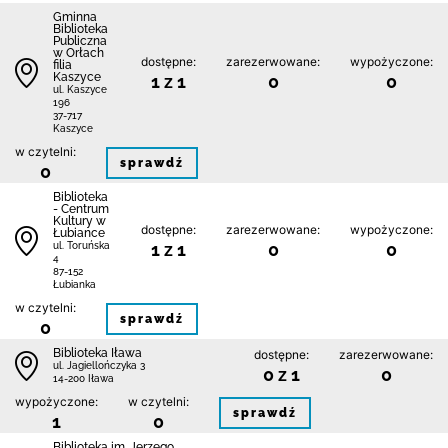
Gminna
Biblioteka
Publiczna
w Orłach
dostępne:
zarezerwowane:
wypożyczone:
filia
Kaszyce
1 z 1
0
0
ul. Kaszyce
196
37-717
Kaszyce
w czytelni:
sprawdź
0
Biblioteka
- Centrum
Kultury w
dostępne:
zarezerwowane:
wypożyczone:
Łubiance
1 z 1
0
0
ul. Toruńska
4
87-152
Łubianka
w czytelni:
sprawdź
0
Biblioteka Iława
dostępne:
zarezerwowane:
ul. Jagiellończyka 3
0 z 1
0
14-200 Iława
wypożyczone:
w czytelni:
sprawdź
1
0
Biblioteka im. Jerzego