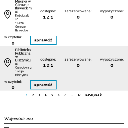
Miejska w
Górowie
Iławeckim
dostępne:
zarezerwowane:
wypożyczone:
ul.
1 z 1
0
0
Kościuszki
26
11-220
Górowo
Iławeckie
w czytelni:
sprawdź
0
Biblioteka
Publiczna
w
dostępne:
zarezerwowane:
wypożyczone:
Bisztynku
1 z 1
0
0
ul.
Ogrodowa 2
11-230
Bisztynek
w czytelni:
sprawdź
0
1
2
3
4
5
6
7
…
17
NASTĘPNA
Województwo