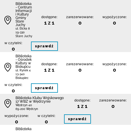
Biblioteka
- Centrum
Informacji
i Kultury
dostępne:
zarezerwowane:
wypożyczone:
Gminy
Stare
1 z 1
0
0
Juchy
ul. Ełcka 8
19-330
Stare Juchy
w czytelni:
sprawdź
0
Biblioteka
- Ośrodek
Kultury w
dostępne:
zarezerwowane:
wypożyczone:
Biskupcu
1 z 1
0
0
ul. Rynek 4
13-340
Biskupiec
w czytelni:
sprawdź
0
Biblioteka Klubu Wojskowego
dostępne:
zarezerwowane:
17 WBZ w Wędrzynie
1 z 1
0
Wędrzyn 40
69-200 Wędrzyn
wypożyczone:
w czytelni:
sprawdź
0
0
Biblioteka