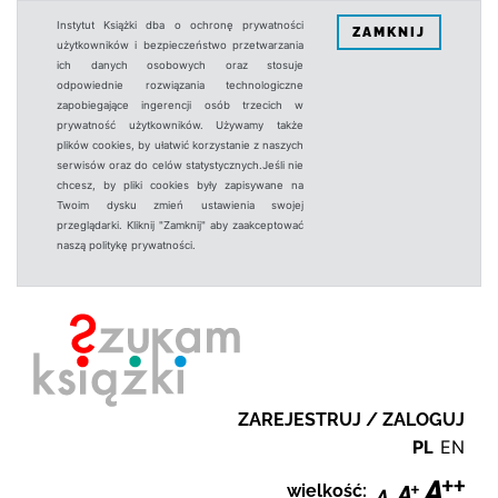
Instytut Książki dba o ochronę prywatności
ZAMKNIJ
użytkowników i bezpieczeństwo przetwarzania
ich danych osobowych oraz stosuje
odpowiednie rozwiązania technologiczne
zapobiegające ingerencji osób trzecich w
prywatność użytkowników. Używamy także
plików cookies, by ułatwić korzystanie z naszych
serwisów oraz do celów statystycznych.Jeśli nie
chcesz, by pliki cookies były zapisywane na
Twoim dysku zmień ustawienia swojej
przeglądarki. Kliknij "Zamknij" aby zaakceptować
naszą politykę prywatności.
ZAREJESTRUJ / ZALOGUJ
PL
EN
wielkość: