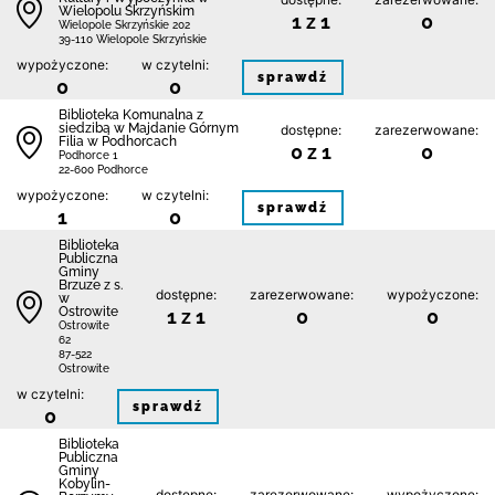
Wielopolu Skrzyńskim
1 z 1
0
Wielopole Skrzyńskie 202
39-110 Wielopole Skrzyńskie
wypożyczone:
w czytelni:
sprawdź
0
0
Biblioteka Komunalna z
siedzibą w Majdanie Górnym
dostępne:
zarezerwowane:
Filia w Podhorcach
0 z 1
0
Podhorce 1
22-600 Podhorce
wypożyczone:
w czytelni:
sprawdź
1
0
Biblioteka
Publiczna
Gminy
Brzuze z s.
dostępne:
zarezerwowane:
wypożyczone:
w
Ostrowite
1 z 1
0
0
Ostrowite
62
87-522
Ostrowite
w czytelni:
sprawdź
0
Biblioteka
Publiczna
Gminy
Kobylin-
dostępne:
zarezerwowane:
wypożyczone: