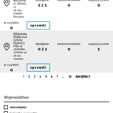
Borzymy
1 z 1
0
0
ul. Główna
11
18-204
Kobylin-
Borzymy
w czytelni:
sprawdź
0
Biblioteka
Publiczna
Gminy
Piątnica
dostępne:
zarezerwowane:
wypożyczone:
Filia w
0 z 1
0
1
Jeziorku
Jeziorko 42
18-421
Jeziorko
w czytelni:
sprawdź
0
1
2
3
4
5
6
7
…
10
NASTĘPNA
Województwo
dolnośląskie