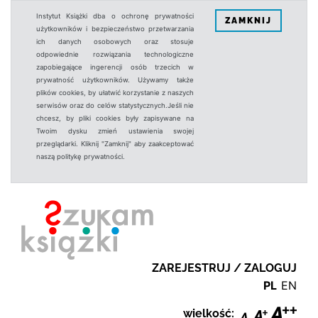
Instytut Książki dba o ochronę prywatności
ZAMKNIJ
użytkowników i bezpieczeństwo przetwarzania
ich danych osobowych oraz stosuje
odpowiednie rozwiązania technologiczne
zapobiegające ingerencji osób trzecich w
prywatność użytkowników. Używamy także
plików cookies, by ułatwić korzystanie z naszych
serwisów oraz do celów statystycznych.Jeśli nie
chcesz, by pliki cookies były zapisywane na
Twoim dysku zmień ustawienia swojej
przeglądarki. Kliknij "Zamknij" aby zaakceptować
naszą politykę prywatności.
ZAREJESTRUJ / ZALOGUJ
PL
EN
wielkość: